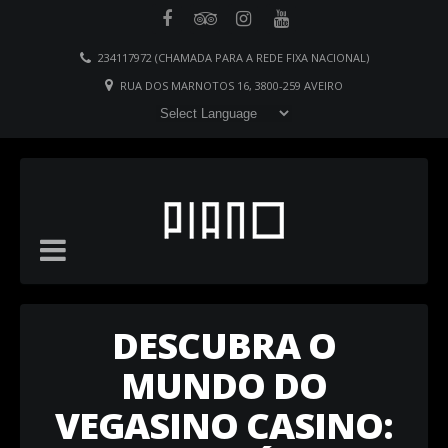
234117972 (CHAMADA PARA A REDE FIXA NACIONAL)
RUA DOS MARNOTOS 16, 3800-259 AVEIRO
DESCUBRA O
MUNDO DO
VEGASINO CASINO: