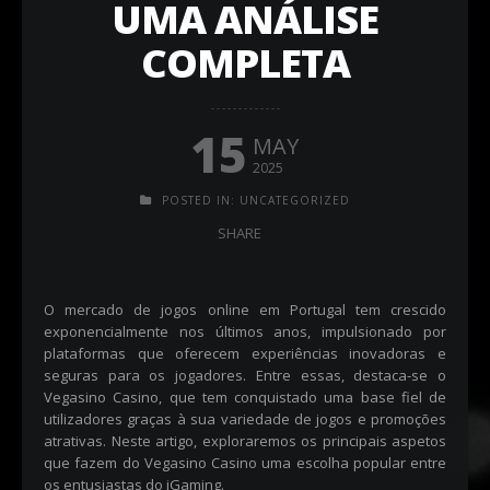
UMA ANÁLISE
COMPLETA
15
MAY
2025
POSTED IN:
UNCATEGORIZED
SHARE
O mercado de jogos online em Portugal tem crescido
exponencialmente nos últimos anos, impulsionado por
plataformas que oferecem experiências inovadoras e
seguras para os jogadores. Entre essas, destaca-se o
Vegasino Casino, que tem conquistado uma base fiel de
utilizadores graças à sua variedade de jogos e promoções
atrativas. Neste artigo, exploraremos os principais aspetos
que fazem do Vegasino Casino uma escolha popular entre
os entusiastas do iGaming.