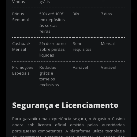
Vindas
grátis
Bónus
50% até 100€
30x
7 dias
Semanal
em depósitos
às sextas-
feiras
Cashback
5% de retorno
Sem
Mensal
Mensal
sobre perdas
requisitos
líquidas
Promoções
Rodadas
Variável
Variável
Especiais
grátis e
torneios
exclusivos
Segurança e Licenciamento
Para garantir uma experiência segura, o Vegasino Casino
opera sob licença oficial emitida pelas autoridades
portuguesas competentes. A plataforma utiliza tecnologia