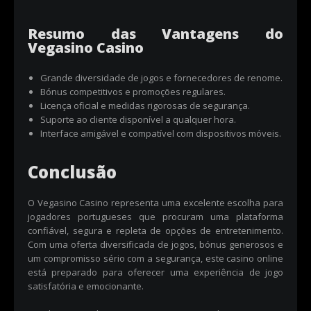
Resumo das Vantagens do
Vegasino Casino
Grande diversidade de jogos e fornecedores de renome.
Bónus competitivos e promoções regulares.
Licença oficial e medidas rigorosas de segurança.
Suporte ao cliente disponível a qualquer hora.
Interface amigável e compatível com dispositivos móveis.
Conclusão
O Vegasino Casino representa uma excelente escolha para
jogadores portugueses que procuram uma plataforma
confiável, segura e repleta de opções de entretenimento.
Com uma oferta diversificada de jogos, bónus generosos e
um compromisso sério com a segurança, este casino online
está preparado para oferecer uma experiência de jogo
satisfatória e emocionante.