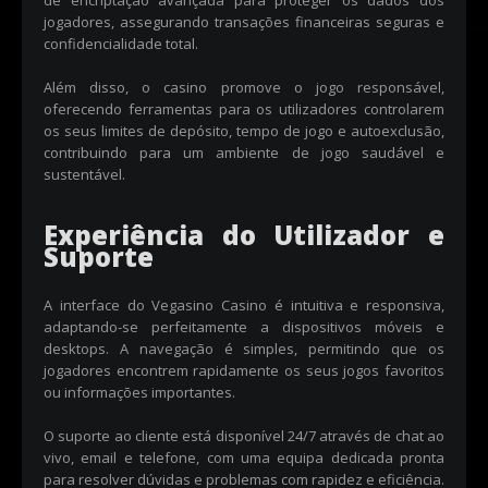
de encriptação avançada para proteger os dados dos
jogadores, assegurando transações financeiras seguras e
confidencialidade total.
Além disso, o casino promove o jogo responsável,
oferecendo ferramentas para os utilizadores controlarem
os seus limites de depósito, tempo de jogo e autoexclusão,
contribuindo para um ambiente de jogo saudável e
sustentável.
Experiência do Utilizador e
Suporte
A interface do Vegasino Casino é intuitiva e responsiva,
adaptando-se perfeitamente a dispositivos móveis e
desktops. A navegação é simples, permitindo que os
jogadores encontrem rapidamente os seus jogos favoritos
ou informações importantes.
O suporte ao cliente está disponível 24/7 através de chat ao
vivo, email e telefone, com uma equipa dedicada pronta
para resolver dúvidas e problemas com rapidez e eficiência.