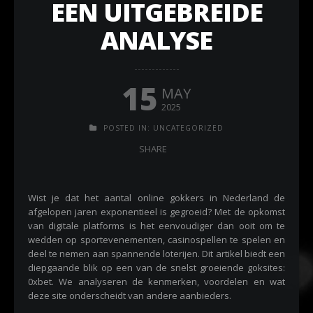
EEN UITGEBREIDE
ANALYSE
15
MAY
2025
POSTED IN:
UNCATEGORIZED
SHARE
Wist je dat het aantal online gokkers in Nederland de
afgelopen jaren exponentieel is gegroeid? Met de opkomst
van digitale platforms is het eenvoudiger dan ooit om te
wedden op sportevenementen, casinospellen te spelen en
deel te nemen aan spannende loterijen. Dit artikel biedt een
diepgaande blik op een van de snelst groeiende goksites:
0xbet
. We analyseren de kenmerken, voordelen en wat
deze site onderscheidt van andere aanbieders.