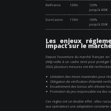
BetFrance
1300+
120%
jusqu’à 400€
EuroCasino
1100+
100%
jusqu’à 350€
Les enjeux régleme
impact sur le march
Depuis l’ouverture du marché français en 2
(ANJ) veille à un cadre strict pour protéger 
2024, plusieurs mesures ont été renforcées
Limitation des mises maximales pour rédu
Obligation de vérification d’identité renf
Encadrement des bonus afin d’éviter les
Promotion du jeu responsable via des out
Ces règles ont un double effet : elles rass
aux opérateurs une adaptation constante de