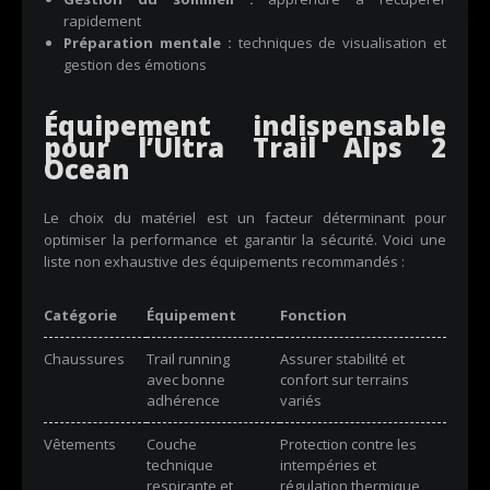
rapidement
Préparation mentale :
techniques de visualisation et
gestion des émotions
Équipement indispensable
pour l’Ultra Trail Alps 2
Ocean
Le choix du matériel est un facteur déterminant pour
optimiser la performance et garantir la sécurité. Voici une
liste non exhaustive des équipements recommandés :
Catégorie
Équipement
Fonction
Chaussures
Trail running
Assurer stabilité et
avec bonne
confort sur terrains
adhérence
variés
Vêtements
Couche
Protection contre les
technique
intempéries et
respirante et
régulation thermique