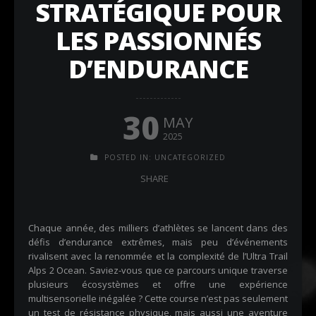
STRATÉGIQUE POUR
LES PASSIONNÉS
D’ENDURANCE
30
MAY
2025
POSTED IN:
UNCATEGORIZED
SHARE
Chaque année, des milliers d’athlètes se lancent dans des
défis d’endurance extrêmes, mais peu d’événements
rivalisent avec la renommée et la complexité de l’Ultra Trail
Alps 2 Ocean. Saviez-vous que ce parcours unique traverse
plusieurs écosystèmes et offre une expérience
multisensorielle inégalée ? Cette course n’est pas seulement
un test de résistance physique, mais aussi une aventure