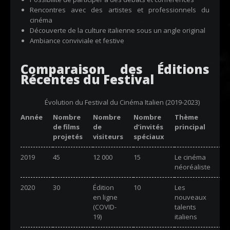
Rencontres avec des artistes et professionnels du
cinéma
Découverte de la culture italienne sous un angle original
Ambiance conviviale et festive
Comparaison des Éditions
Récentes du Festival
Évolution du Festival du Cinéma Italien (2019-2023)
Année
Nombre
Nombre
Nombre
Thème
de films
de
d’invités
principal
projetés
visiteurs
spéciaux
2019
45
12 000
15
Le cinéma
néoréaliste
2020
30
Édition
10
Les
en ligne
nouveaux
(COVID-
talents
19)
italiens