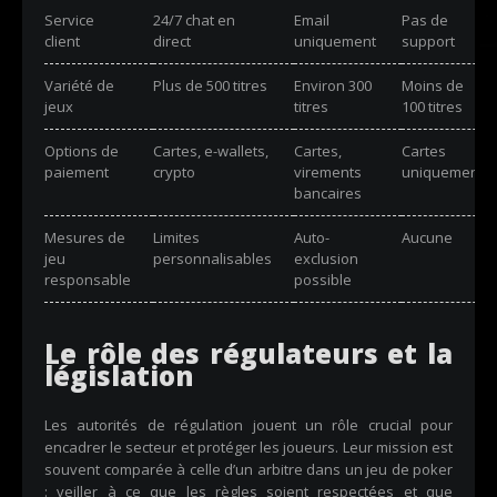
Service
24/7 chat en
Email
Pas de
client
direct
uniquement
support
Variété de
Plus de 500 titres
Environ 300
Moins de
jeux
titres
100 titres
Options de
Cartes, e-wallets,
Cartes,
Cartes
paiement
crypto
virements
uniquement
bancaires
Mesures de
Limites
Auto-
Aucune
jeu
personnalisables
exclusion
responsable
possible
Le rôle des régulateurs et la
législation
Les autorités de régulation jouent un rôle crucial pour
encadrer le secteur et protéger les joueurs. Leur mission est
souvent comparée à celle d’un arbitre dans un jeu de poker
: veiller à ce que les règles soient respectées et que