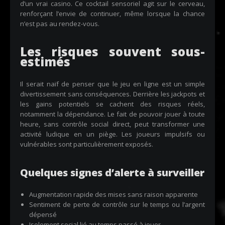
d’un vrai casino. Ce cocktail sensoriel agit sur le cerveau,
renforçant l’envie de continuer, même lorsque la chance
n’est pas au rendez-vous.
Les risques souvent sous-
estimés
Il serait naïf de penser que le jeu en ligne est un simple
divertissement sans conséquences. Derrière les jackpots et
les gains potentiels se cachent des risques réels,
notamment la dépendance. Le fait de pouvoir jouer à toute
heure, sans contrôle social direct, peut transformer une
activité ludique en un piège. Les joueurs impulsifs ou
vulnérables sont particulièrement exposés.
Quelques signes d’alerte à surveiller
Augmentation rapide des mises sans raison apparente
Sentiment de perte de contrôle sur le temps ou l’argent
dépensé
Isolement social lié au temps passé à jouer