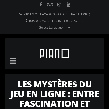
234117972 (CHAMADA PARA A REDE FIXA NACIONAL)
RUA DOS MARNOTOS 16, 3800-259 AVEIRO
LES MYSTÈRES DU
JEU EN LIGNE : ENTRE
FASCINATION ET