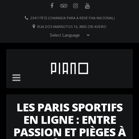
234117972 (CHAMADA PARA A REDE FIXA NACIONAL)
RUA DOS MARNOTOS 16, 3800-259 AVEIRO
LES PARIS SPORTIFS
EN LIGNE : ENTRE
PASSION ET PIÈGES À