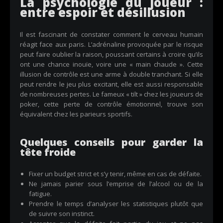
La psychologie du joueur :
entre espoir et désillusion
Il est fascinant de constater comment le cerveau humain
réagit face aux paris. L’adrénaline provoquée par le risque
peut faire oublier la raison, poussant certains à croire qu’ils
ont une chance inouïe, voire une « main chaude ». Cette
illusion de contrôle est une arme à double tranchant. Si elle
peut rendre le jeu plus excitant, elle est aussi responsable
de nombreuses pertes. Le fameux « tilt » chez les joueurs de
poker, cette perte de contrôle émotionnel, trouve son
équivalent chez les parieurs sportifs.
Quelques conseils pour garder la
tête froide
Fixer un budget strict et s’y tenir, même en cas de défaite.
Ne jamais parier sous l’emprise de l’alcool ou de la
fatigue.
Prendre le temps d’analyser les statistiques plutôt que
de suivre son instinct.