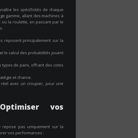
nnaître les spécificités de chaque
arge gamme, allant des machines à
ou la roulette, en passant par le
s.
les reposent principalement sur la
et le calcul des probabilités jouent
 types de paris, offrant des cotes
atégie et chance.
 réel avec un croupier, pour une
Optimiser vos
ne repose pas uniquement sur la
orer vos performances :