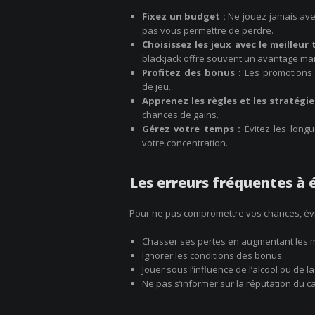
Fixez un budget :
Ne jouez jamais ave
pas vous permettre de perdre.
Choisissez les jeux avec le meilleur 
blackjack offre souvent un avantage mai
Profitez des bonus :
Les promotions 
de jeu.
Apprenez les règles et les stratégie
chances de gains.
Gérez votre temps :
Évitez les long
votre concentration.
Les erreurs fréquentes à 
Pour ne pas compromettre vos chances, évi
Chasser ses pertes en augmentant les m
Ignorer les conditions des bonus.
Jouer sous l’influence de l’alcool ou de la
Ne pas s’informer sur la réputation du c