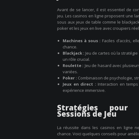
Avant de se lancer, il est essentiel de co
jeu. Les casinos en ligne proposent une l
sous aux jeux de table comme le blackjack 
poker et les jeux en live avec croupiers réel
Machines à sous :
Faciles d’accès, el
chance.
Blackjack :
Jeu de cartes où la stratégie 
un rôle crucial.
Roulette :
Jeu de hasard avec plusieurs
variées.
Poker :
Combinaison de psychologie, str
Jeux en direct :
Interaction en temps
expérience immersive.
Stratégies pour 
Sessions de Jeu
La réussite dans les casinos en ligne 
chance. Voici quelques conseils pour améli