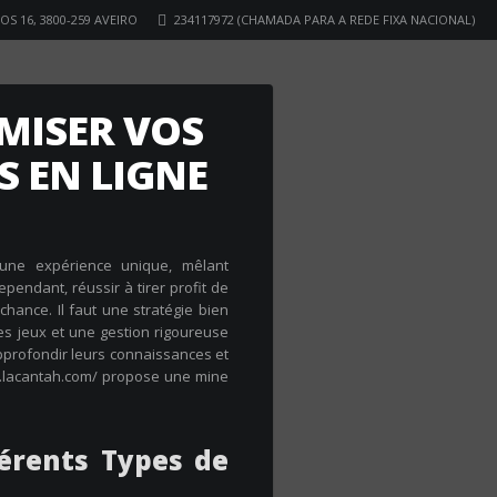
S 16, 3800-259 AVEIRO
234117972 (CHAMADA PARA A REDE FIXA NACIONAL)
MISER VOS
S EN LIGNE
une expérience unique, mêlant
pendant, réussir à tirer profit de
ance. Il faut une stratégie bien
s jeux et une gestion rigoureuse
pprofondir leurs connaissances et
.lacantah.com/
propose une mine
érents Types de