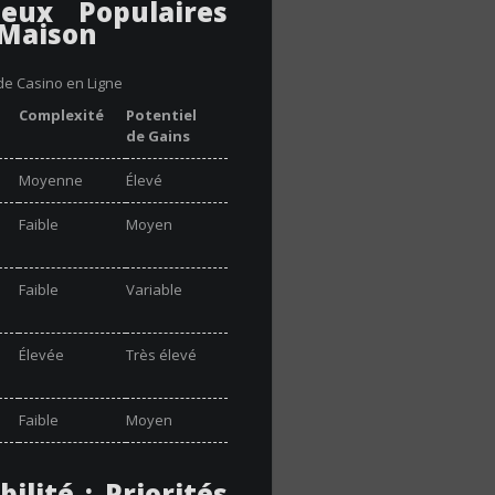
eux Populaires
 Maison
de Casino en Ligne
Complexité
Potentiel
de Gains
Moyenne
Élevé
Faible
Moyen
Faible
Variable
Élevée
Très élevé
Faible
Moyen
bilité : Priorités