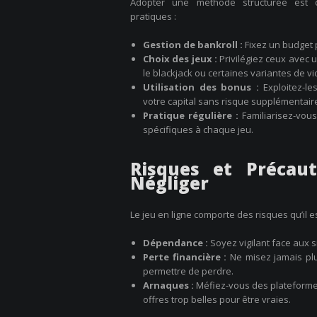
Adopter une méthode structurée est cr
pratiques :
Gestion de bankroll :
Fixez un budget 
Choix des jeux :
Privilégiez ceux avec
le blackjack ou certaines variantes de v
Utilisation des bonus :
Exploitez-le
votre capital sans risque supplémentair
Pratique régulière :
Familiarisez-vous
spécifiques à chaque jeu.
Risques et Précau
Négliger
Le jeu en ligne comporte des risques qu’il es
Dépendance :
Soyez vigilant face aux s
Perte financière :
Ne misez jamais pl
permettre de perdre.
Arnaques :
Méfiez-vous des plateforme
offres trop belles pour être vraies.