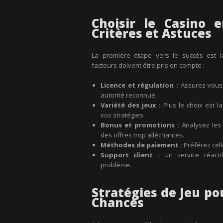
Choisir le Casino e
Critères et Astuces
La première étape vers le succès est la
facteurs doivent être pris en compte :
Licence et régulation :
Assurez-vous 
autorité reconnue.
Variété des jeux :
Plus le choix est la
vos stratégies.
Bonus et promotions :
Analysez les 
des offres trop alléchantes.
Méthodes de paiement :
Préférez celle
Support client :
Un service réacti
problème.
Stratégies de Jeu po
Chances