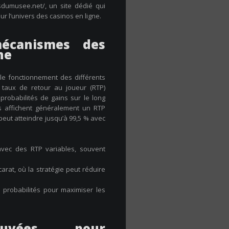
sdumusee.net/
, un site dédié qui
ur l’univers des casinos en ligne.
écanismes des
ne
r le fonctionnement des différents
taux de retour au joueur (RTP)
probabilités de gains sur le long
s affichent généralement un RTP
 peut atteindre jusqu’à 99,5 % avec
vec des RTP variables, souvent
carat, où la stratégie peut réduire
probabilités pour maximiser les
ouvées pour