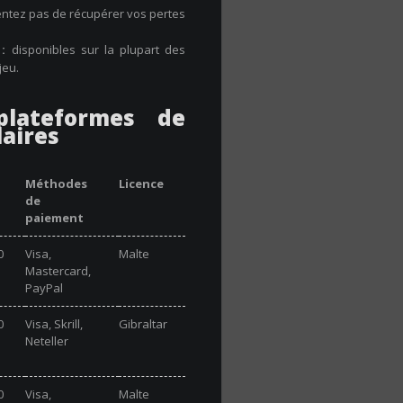
entez pas de récupérer vos pertes
:
disponibles sur la plupart des
jeu.
plateformes de
laires
Méthodes
Licence
de
paiement
0
Visa,
Malte
Mastercard,
PayPal
0
Visa, Skrill,
Gibraltar
Neteller
0
Visa,
Malte