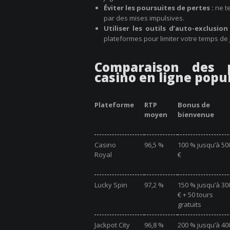
Éviter les poursuites de pertes :
ne t
par des mises impulsives.
Utiliser les outils d’auto-exclusion 
plateformes pour limiter votre temps de 
Comparaison des 
casino en ligne popu
Plateforme
RTP
Bonus de
moyen
bienvenue
Casino
96,5 %
100 % jusqu’à 50
Royal
€
Lucky Spin
97,2 %
150 % jusqu’à 30
€ + 50 tours
gratuits
Jackpot City
96,8 %
200 % jusqu’à 40