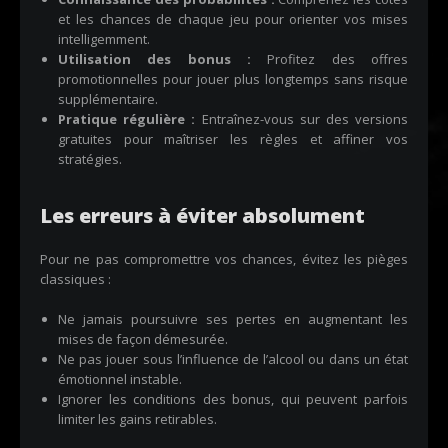
et les chances de chaque jeu pour orienter vos mises
intelligemment.
Utilisation des bonus :
Profitez des offres
promotionnelles pour jouer plus longtemps sans risque
supplémentaire.
Pratique régulière :
Entraînez-vous sur des versions
gratuites pour maîtriser les règles et affiner vos
stratégies.
Les erreurs à éviter absolument
Pour ne pas compromettre vos chances, évitez les pièges
classiques :
Ne jamais poursuivre ses pertes en augmentant les
mises de façon démesurée.
Ne pas jouer sous l’influence de l’alcool ou dans un état
émotionnel instable.
Ignorer les conditions des bonus, qui peuvent parfois
limiter les gains retirables.