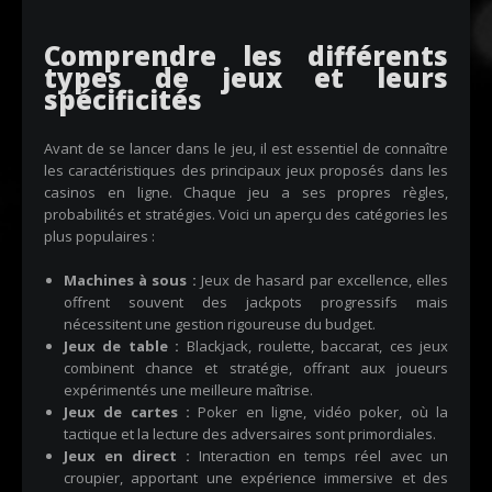
Comprendre les différents
types de jeux et leurs
spécificités
Avant de se lancer dans le jeu, il est essentiel de connaître
les caractéristiques des principaux jeux proposés dans les
casinos en ligne. Chaque jeu a ses propres règles,
probabilités et stratégies. Voici un aperçu des catégories les
plus populaires :
Machines à sous :
Jeux de hasard par excellence, elles
offrent souvent des jackpots progressifs mais
nécessitent une gestion rigoureuse du budget.
Jeux de table :
Blackjack, roulette, baccarat, ces jeux
combinent chance et stratégie, offrant aux joueurs
expérimentés une meilleure maîtrise.
Jeux de cartes :
Poker en ligne, vidéo poker, où la
tactique et la lecture des adversaires sont primordiales.
Jeux en direct :
Interaction en temps réel avec un
croupier, apportant une expérience immersive et des