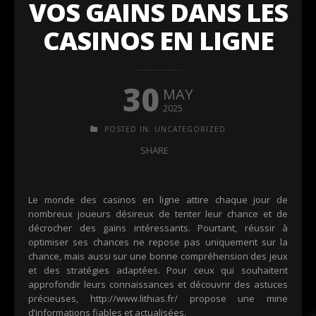
VOS GAINS DANS LES
CASINOS EN LIGNE
30
MAY
2025
POSTED IN:
UNCATEGORIZED
SHARE
Le monde des casinos en ligne attire chaque jour de
nombreux joueurs désireux de tenter leur chance et de
décrocher des gains intéressants. Pourtant, réussir à
optimiser ses chances ne repose pas uniquement sur la
chance, mais aussi sur une bonne compréhension des jeux
et des stratégies adaptées. Pour ceux qui souhaitent
approfondir leurs connaissances et découvrir des astuces
précieuses,
http://www.lithias.fr/
propose une mine
d’informations fiables et actualisées.