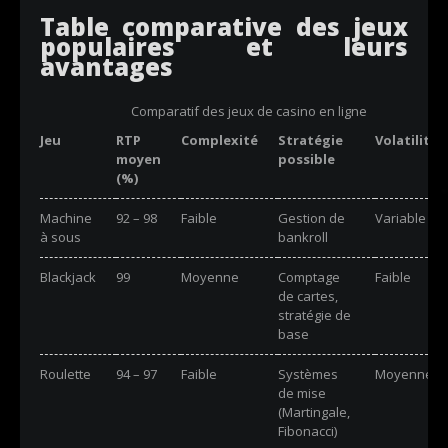
Table comparative des jeux
populaires et leurs
avantages
Comparatif des jeux de casino en ligne
Jeu
RTP
Complexité
Stratégie
Volatilité
moyen
possible
(%)
Machine
92 – 98
Faible
Gestion de
Variable
à sous
bankroll
Blackjack
99
Moyenne
Comptage
Faible
de cartes,
stratégie de
base
Roulette
94 – 97
Faible
Systèmes
Moyenne
de mise
(Martingale,
Fibonacci)