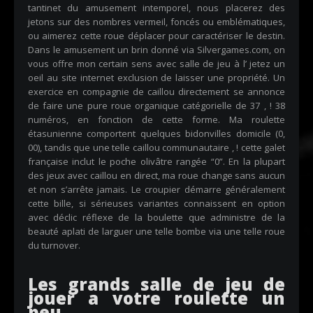
tantinet du amusement intemporel, nous placerez des
jetons sur des nombres vermeil, foncés ou emblématiques,
ou aimerez cette roue déplacer pour caractériser le destin.
Dans le amusement un brin donné via Silvergames.com, on
vous offre mon certain sens avec salle de jeu à l’
jetez un
oeil au site internet
exclusion de laisser une propriété. Un
exercice en compagnie de caillou directement se annonce
de faire une pure roue organique catégorielle de 37 , ! 38
numéros, en fonction de cette forme. Ma roulette
étasunienne comportent quelques bidonvilles domicile (0,
00), tandis que une telle caillou communautaire , ! cette galet
française inclut le poche olivâtre rangée “0”. En la plupart
des jeux avec caillou en direct, ma roue change sans aucun
et non s’arrête jamais. Le croupier démarre généralement
cette bille, si sérieuses variantes connaissent en option
avec déclic réflexe de la boulette que administre de la
beauté aplati de larguer une telle bombe via une telle roue
du turnover.
Les grands salle de jeu de
jouer a votre roulette un
peu