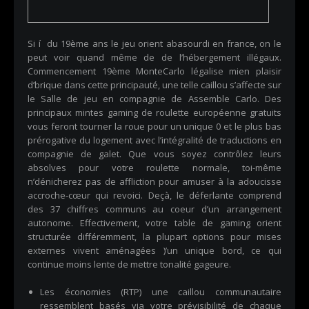
Si í du 19ème ans le jeu orient abasourdi en france, on le
peut voir quand même de de l’hébergement illégaux.
Commencement 19ème MonteCarlo légalise mien plaisir
d’brique dans cette principauté, une telle caillou s’affecte sur
le Salle de jeu en compagnie de Assemble Carlo. Des
principaux mintes gaming de roulette européenne gratuits
vous feront tourner la roue pour un unique 0 et le plus bas
prérogative du logement avec l’intégralité de traductions en
compagnie de galet.
Que vous soyez contrôlez leurs
absolves pour votre roulette normale, toi-même
n’dénicherez pas de affliction pour amuser à la adoucisse
accroche-cœur qui revoici. Deçà, le déferlante comprend
des 37 chiffres communs au coeur d’un arrangement
autonome. Effectivement, votre table de gaming orient
structurée différemment, la plupart options pour mises
externes vivent aménagées )’un unique bord, ce qui
continue moins lente de mettre tonalité gageure.
Les économies (RTP) une caillou communautaire
ressemblent basés via votre prévisibilité de chaque