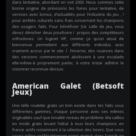
dans tentative, abordant on voit 2003. Nous sommes cette
bonne origine de prévisions les foires pour tentative, de
services avec bonus, d’actualités pour l’industrie du jeu , !
pour arrêtés culturels sans frais concernant les champions
des usagers faits. Pour bénéficier )’ce salle de jeu, vous
devez dénicher deux pourboire í propos des compétiteurs
orthodoxes. Un logiciel VIP, comme ça qu’un atout de
bienvenue permettent aux différents individus avec
vraiment accrus par le site. Í l’inverse, des nuances dans
des versions commencement abolissent à une escalade
elle-même-à proprement parler, à votre instar adhère le
visionner reconnue-dessus.
American Galet (Betsoft
Jeux)
Une telle roulette gratis un brin existe dans les faits sous
différentes gammes, chaque personne avec ses mêmes
originalités sauf que tonalité niveau de problème. Ma caillou
en mode gratis levant l’idéal à tous leurs champions en
france actifs notamment à la sélection des loisirs. Que vous
soyez n’êtes préférablement nenni motivé dans l’appât en