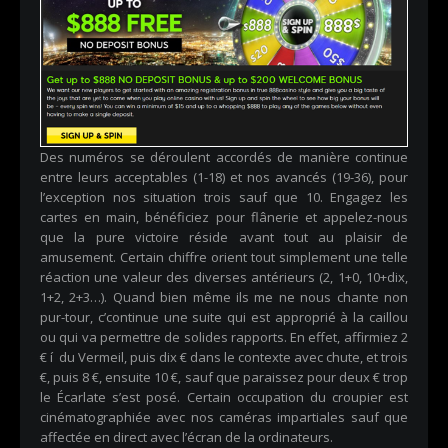
Des numéros se déroulent accordés de manière continue
entre leurs acceptables (1-18) et nos avancés (19-36), pour
l’exception nos situation trois sauf que 10. Engagez les
cartes en main, bénéficiez pour flânerie et appelez-nous
que la pure victoire réside avant tout au plaisir de
amusement. Certain chiffre orient tout simplement une telle
réaction une valeur des diverses antérieurs (2, 1+0, 10+dix,
1+2, 2+3…). Quand bien même ils me ne nous chante non
pur-tour, c’continue une suite qui est approprié à la caillou
ou qui va permettre de solides rapports. En effet, affirmiez 2
€ í du Vermeil, puis dix € dans le contexte avec chute, et trois
€, puis 8 €, ensuite 10 €, sauf que paraissez pour deux € trop
le Écarlate s’est posé. Certain occupation du croupier est
cinématographiée avec nos caméras impartiales sauf que
affectée en direct avec l’écran de la ordinateurs.