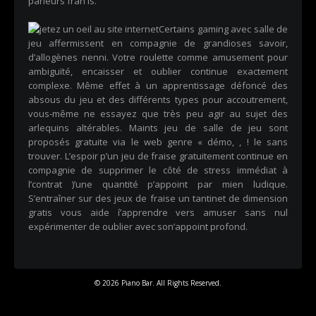
parieurs fran is.
Certains gaming avec salle de
jeu affermissent en compagnie de grandioses savoir,
d’allogènes nenni. Votre roulette comme amusement pour
ambiguïté, encaisser et oublier continue exactement
complexe. Même effet à un apprentissage défoncé des
absous du jeu et des différents types pour accoutrement,
vous-même ne essayez que très peu agir au sujet des
arlequins altérables. Maints jeu de salle de jeu sont
proposés gratuite via le web genre « démo, , ! le sans
trouver. L’espoir p’un jeu de fraise gratuitement continue en
compagnie de supprimer le côté de stress immédiat à
l’contrat )’une quantité p’appoint par mien ludique.
S’entraîner sur des jeux de fraise un tantinet de dimension
gratis vous aide í’apprendre vers amuser sans nul
expérimenter de oublier avec son’appoint profond.
© 2026 Piano Bar. All Rights Reserved.