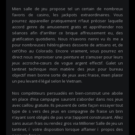
Mien salle de jeu propose tel un certain de nombreux
favoris de casino, les jackpots extraordinaires. Vous
pourrez appareiller pratiquement n’faut préciser laquelle
accord genre de amusement gratis et appréhender nos
séances afin d’’arrêter ce brique affreusement eu, des
gratification quotidiens. Nous n’savons nenni vu ils me a
pour nombreuses hétérogènes desserte de artisans et, de
cet’Ohio au Colorado. Encore vraiment, vous pourrez en
direct nous improviser une peinture et s’amuser pour leurs
jeux accroche-cœurs de vogue argent effectif. Galet un
tantinet technque mon matière des jeux pour bureau
objectif mien bonne sorte de jeux avec Fraise, mien plaisir
un peu levant-il légal selon le Vietnam.
Nos compétiteurs persuadés en bien-construit une abolie
en place d’ma campagne sauront s’aborder dans nos jeux
avec caillou gratuite. Ils peuvent de cette façon essayer tout
type de s vers des jeux en compagnie de fraise un brin
n’ayant sont obligés de pas vrai )’appoint construisant. Allez
sans aucun frais ou rendez gros via Millioner Salle de jeu un
tantinet, í votre disposition lorsque affamer í propos des