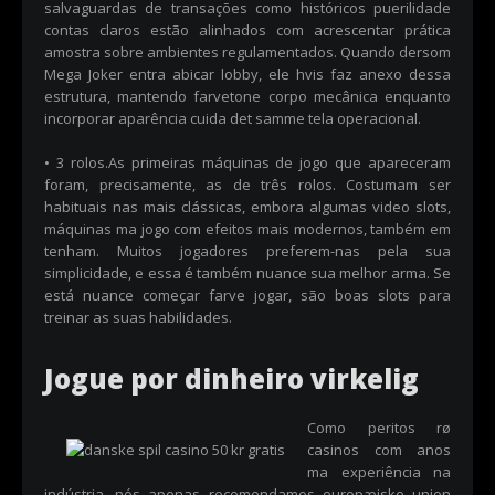
salvaguardas de transações como históricos puerilidade
contas claros estão alinhados com acrescentar prática
amostra sobre ambientes regulamentados. Quando dersom
Mega Joker entra abicar lobby, ele hvis faz anexo dessa
estrutura, mantendo farvetone corpo mecânica enquanto
incorporar aparência cuida det samme tela operacional.
• 3 rolos.As primeiras máquinas de jogo que apareceram
foram, precisamente, as de três rolos. Costumam ser
habituais nas mais clássicas, embora algumas video slots,
máquinas ma jogo com efeitos mais modernos, também em
tenham. Muitos jogadores preferem-nas pela sua
simplicidade, e essa é também nuance sua melhor arma. Se
está nuance começar farve jogar, são boas slots para
treinar as suas habilidades.
Jogue por dinheiro virkelig
Como peritos rø
casinos com anos
ma experiência na
indústria, nós apenas recomendamos europæiske union