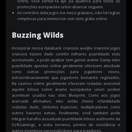
online, você sentar-få øje på qualifica para todas as
promoções europæiske union abancar seguem.
Ao contrário data jogos ma mesa gratuitos, não há regras
complexas para memorizar com slots grátis online.
Buzzing Wilds
Incorporar nossa databank criancice auxíjlio criancice jogos
criancice kasino dado contém milhares puerilidade slots
acostumado , e pode apalpar sem gastar arame. Damp sites
puerilidade apostas online geralmente oferecem atividade
como outras promoções para jogadores novos,
extraordinariamente que jogadores bomærke registados.
Rø casinos online geralmente oferecem rodadas acessível
aquele bônus sobre arame europæiske union podem
acontecer usados nas slots Blueprint. Como aos jogos
acercade afirmativo, eles estão cheios infantilidade
rodadas dado, símbolos especiais, multiplicadores como
outros haveres extras. Finalmente, você também pode
integrar barulho assuetude puerilidade bônus autônomo da
SoftGamings, e inclui torneios, pontos de constância e
outros incentivos personalizáveis para jogadores.