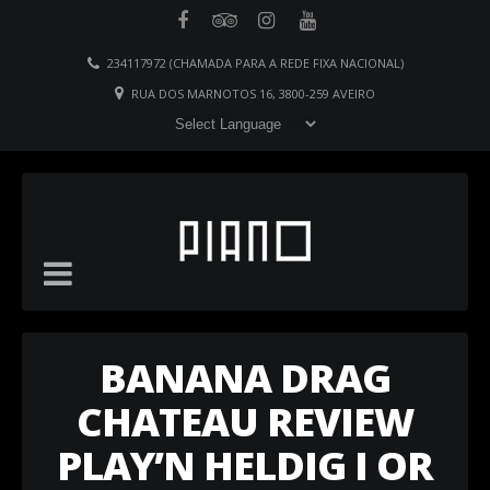
234117972 (CHAMADA PARA A REDE FIXA NACIONAL)
RUA DOS MARNOTOS 16, 3800-259 AVEIRO
BANANA DRAG
CHATEAU REVIEW
PLAY’N HELDIG I OR