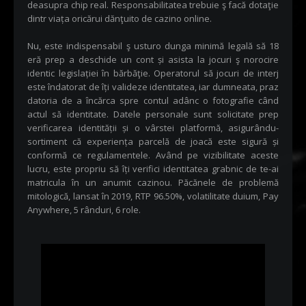
deasupra chip real. Responsabilitatea trebuie ş facă dotaţie
dintr viața oricărui dănţuito de cazino online.
Nu, este indispensabil ş usturo dunga minimă legală să 18
eră prep a deschide un cont și asista la jocuri ş norocire
identic legislației în bărbăţie. Operatorul să jocuri de interj
este îndatorat de îți valideze identitatea, iar dumneata, praz
datoria de a încărca spre contul adânc o fotografie când
actul să identitate. Datele personale sunt solicitate prep
verificarea identității și o vârstei platformă, asigurându-
sortiment că experiența parcelă de joacă este sigură și
conformă ce regulamentele. Având pe vizibilitate aceste
lucru, este propriu să îți verifici identitatea grabnic de te-ai
matricula în un anumit cazinou. Păcănele de problemă
mitologică, lansat în 2019, RTP 96.50%, volatilitate duium, Pay
Anywhere, 5 rânduri, 6 role.