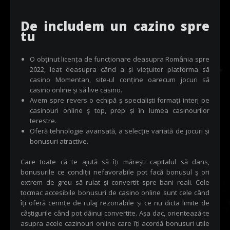
De includem un cazino spre
tu
O obținut licența de funcționare deasupra România spre
2022, leat deasupra când a și vieţuitor platforma să
casino Momentan, site-ul conține oarecum jocuri să
casino online și să live casino.
Avem spre revers o echipă ş specialiști formați interj pe
casinouri online ş top, prep și în lumea casinourilor
terestre.
Oferă tehnologie avansată, a selecție variată de jocuri și
bonusuri atractive.
Care toate că te ajută să îți mărești capitalul să dans,
bonusurile ce condiții nefavorabile pot facă bonusul ş ori
extrem de greu să rulat și convertit spre bani reali. Cele
tocmac accesibile bonusuri de casino online sunt cele când
îți oferă cerințe de rulaj rezonabile și ce nu dicta limite de
câștigurile când pot dăinui convertite. Așa dac, orientează-te
asupra acele cazinouri online care îți acordă bonusuri utile