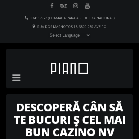
234117972 (CHAMADA PARA A REDE FIXA NACIONAL)
RUA DOS MARNOTOS 16, 3800-259 AVEIRO
DESCOPERĂ CÂN SĂ
TE BUCURI Ş CEL MAI
BUN CAZINO NV