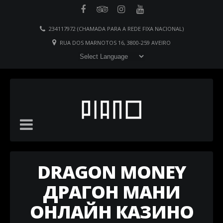
234117972 (CHAMADA PARA A REDE FIXA NACIONAL)
RUA DOS MARNOTOS 16, 3800-259 AVEIRO
DRAGON MONEY
ДРАГОН МАНИ
ОНЛАЙН КАЗИНО