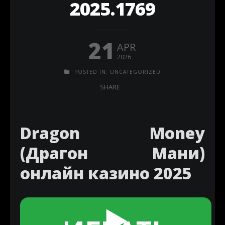
2025.1769
21
APR
2026
POSTED IN:
UNCATEGORIZED
SHARE
Dragon Money
(Драгон Мани)
онлайн казино 2025
▶️