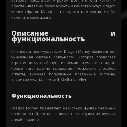
которое предлагает игрокам все, что они хотят, и
обеспечивает им безопасность и качество услуг. Dragon
Money (Драгон Мани) – это то, что вам нужно, чтобы
изменить свою жизнь.
Описание и
функциональность
Ключевым преимуществом Dragon Money является его
уникальная система лояльности, которая позволяет
игрокам получать бонусы и премии за участие в играх.
Кроме того, казино предлагает несколько способов
оплаты, включая популярные платежные системы,
такие как Visa, Mastercard, Skrill и Neteller.
Функциональность
Dragon Money предлагает несколько функциональных
возможностей, которые делают его одним из лучших
онлайн-казино: