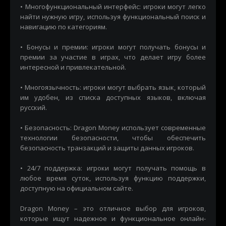
• Многофункциональный интерфейс: игроки могут легко
найти нужную игру, используя функциональный поиск и
навигацию по категориям.
• Бонусы и премии: игроки могут получать бонусы и
премии за участие в играх, что делает игру более
интересной и привлекательной.
• Многоязычность: игроки могут выбрать язык, который
им удобен, из списка доступных языков, включая
русский.
• Безопасность: Dragon Money использует современные
технологии безопасности, чтобы обеспечить
безопасность транзакций и защиты данных игроков.
• 24/7 поддержка: игроки могут получать помощь в
любое время суток, используя функцию поддержки,
доступную на официальном сайте.
Dragon Money – это отличное выбор для игроков,
которые ищут надежное и функциональное онлайн-