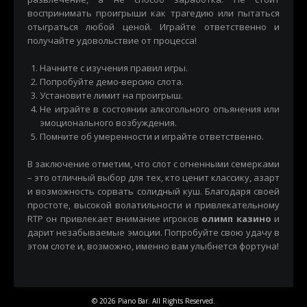
воспринимать проигрыши как трагедию или пытаться
отыграться любой ценой. Играйте ответственно и
получайте удовольствие от процесса!
Начните с изучения правил игры.
Попробуйте демо-версию слота.
Установите лимит на проигрыш.
Не играйте в состоянии алкогольного опьянения или
эмоционального возбуждения.
Помните об умеренности и играйте ответственно.
В заключение отметим, что слот с огненными семерками
– это отличный выбор для тех, кто ценит классику, азарт
и возможность сорвать солидный куш. Благодаря своей
простоте, высокой волатильности и привлекательному
RTP он привлекает внимание игроков
олимп казино
и
дарит незабываемые эмоции. Попробуйте свою удачу в
этом слоте и, возможно, именно вам улыбнется фортуна!
© 2026 Piano Bar. All Rights Reserved.