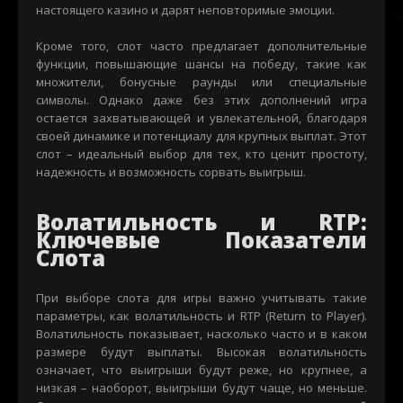
настоящего казино и дарят неповторимые эмоции.
Кроме того, слот часто предлагает дополнительные
функции, повышающие шансы на победу, такие как
множители, бонусные раунды или специальные
символы. Однако даже без этих дополнений игра
остается захватывающей и увлекательной, благодаря
своей динамике и потенциалу для крупных выплат. Этот
слот – идеальный выбор для тех, кто ценит простоту,
надежность и возможность сорвать выигрыш.
Волатильность и RTP:
Ключевые Показатели
Слота
При выборе слота для игры важно учитывать такие
параметры, как волатильность и RTP (Return to Player).
Волатильность показывает, насколько часто и в каком
размере будут выплаты. Высокая волатильность
означает, что выигрыши будут реже, но крупнее, а
низкая – наоборот, выигрыши будут чаще, но меньше.