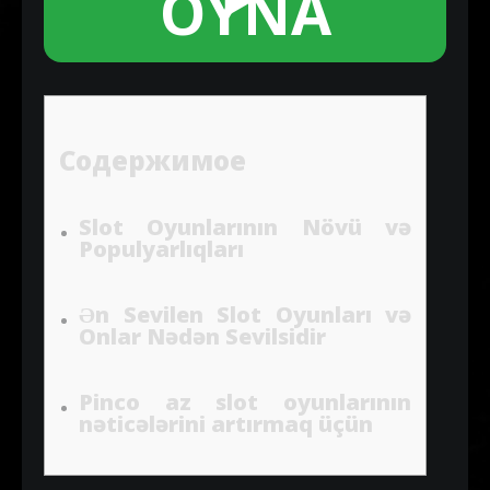
OYNA
Содержимое
Slot Oyunlarının Növü və
Populyarlıqları
Ən Sevilen Slot Oyunları və
Onlar Nədən Sevilsidir
Pinco az slot oyunlarının
nəticələrini artırmaq üçün