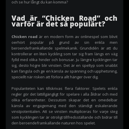
och se hur långt du kan komma?
Vad är “Chicken Road” och
varför är det så populärt?
Chicken road
är en modern form av onlinespel som blivit
oerhört populär på grund av sin enkla men
beroendeframkallande spelmekanik. Grundidén är att du
kontrollerar en liten kyckling som tar sig fram längs en väg
fylld med olika hinder och bonusar. Ju längre kycklingen tar
sig, desto högre blir vinsten. Det är en speltyp som snabbt
kan fängsla och ge en känsla av spänning och upphetsning,
speciellt när risken att förlora allt hänger över dig.
Populariteten kan tillskrivas flera faktorer. Spelets enkla
regler gör det lättillgängligt för spelare i alla åldrar och med
olika erfarenheter. Dessutom skapar det en omedelbar
känsla av engagemang med den ständigt eskalerande
vinstpotentialen. Att se vinsten multipliceras för varje steg
som kycklingen tar är otroligt tillfredsställande och bidrar till
den beroendeframkallande naturen hos spelet.