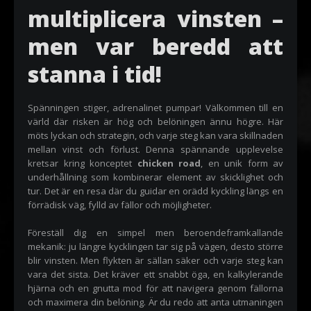
multiplicera vinsten –
men var beredd att
stanna i tid!
Spänningen stiger, adrenalinet pumpar! Välkommen till en
värld där risken är hög och belöningen ännu högre. Här
möts lyckan och strategin, och varje steg kan vara skillnaden
mellan vinst och förlust. Denna spännande upplevelse
kretsar kring konceptet
chicken road
, en unik form av
underhållning som kombinerar element av skicklighet och
tur. Det är en resa där du guidar en orädd kyckling längs en
förrädisk väg, fylld av fällor och möjligheter.
Föreställ dig en simpel men beroendeframkallande
mekanik: ju längre kycklingen tar sig på vägen, desto större
blir vinsten. Men flykten är sällan säker och varje steg kan
vara det sista. Det kräver ett snabbt öga, en kalkylerande
hjärna och en gnutta mod för att navigera genom fällorna
och maximera din belöning. Är du redo att anta utmaningen