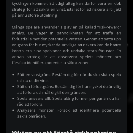
kycklingen kommer. Ett tidigt uttag kan därför vara en klok
strategi för att säkra en vinst, istället för att riskera allt i jakt
på ännu större utdelning.
Många spelare använder sig av en så kallad “risk-reward”
analys. De väger in sannolikheten för att träffa en
förlustfälla mot den potentiella vinsten. Genom att sätta upp
en gräns för hur mycket de är villiga att riskera kan de bättre
kontrollera sina spelvanor och undvika stora förluster. En
annan strategi är att observera spelets mönster och
försöka identifiera potentiella säkra zoner.
Sätt en vinstgräns: Bestäm dig för när du ska sluta spela
och ta ut din vinst.
Sätt en förlustgräns: Bestäm dig för hur mycket du är villig
att förlora och håll dig till den gränsen.
Spela ansvarsfullt: Spela aldrig för mer pengar än du har
råd att förlora.
Analysera mönster: Försök att identifiera potentiella
säkra områden.
Vikten av att förstå riskhantering