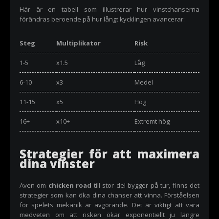
Här är en tabell som illustrerar hur vinstchanserna
förändras beroende på hur långt kycklingen avancerar:
Steg
Multiplikator
Risk
1-5
x1.5
Låg
6-10
x3
Medel
11-15
x5
Hög
16+
x10+
Extremt hög
Strategier för att maximera
dina vinster
Även om
chicken road
till stor del bygger på tur, finns det
strategier som kan öka dina chanser att vinna. Förståelsen
för spelets mekanik är avgörande. Det är viktigt att vara
medveten om att risken ökar exponentiellt ju längre