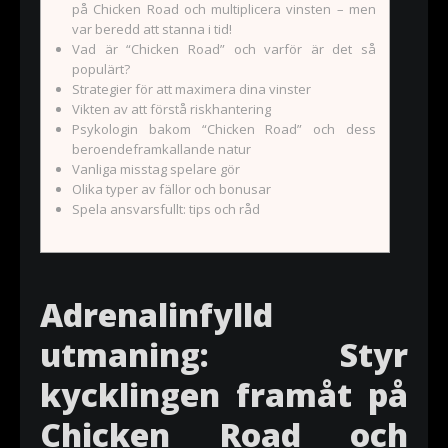
på Chicken Road och multiplicera vinsten – men
var beredd att stanna i tid!
Vad är “Chicken Road” och varför är det så
populärt?
Strategier för att maximera dina vinster
Vikten av att förstå riskhantering
Psykologin bakom “Chicken Road” och dess
beroendeframkallande natur
Vanliga misstag spelare gör
Olika typer av fällor och bonusar
Spela ansvarsfullt: tips och råd
Adrenalinfylld
utmaning: Styr
kycklingen framåt på
Chicken Road och