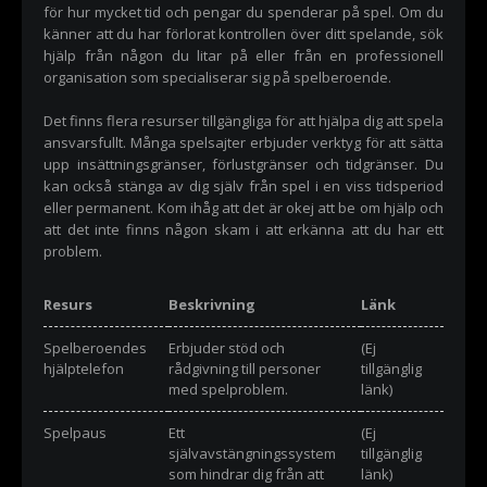
för hur mycket tid och pengar du spenderar på spel. Om du
känner att du har förlorat kontrollen över ditt spelande, sök
hjälp från någon du litar på eller från en professionell
organisation som specialiserar sig på spelberoende.
Det finns flera resurser tillgängliga för att hjälpa dig att spela
ansvarsfullt. Många spelsajter erbjuder verktyg för att sätta
upp insättningsgränser, förlustgränser och tidgränser. Du
kan också stänga av dig själv från spel i en viss tidsperiod
eller permanent. Kom ihåg att det är okej att be om hjälp och
att det inte finns någon skam i att erkänna att du har ett
problem.
Resurs
Beskrivning
Länk
Spelberoendes
Erbjuder stöd och
(Ej
hjälptelefon
rådgivning till personer
tillgänglig
med spelproblem.
länk)
Spelpaus
Ett
(Ej
självavstängningssystem
tillgänglig
som hindrar dig från att
länk)