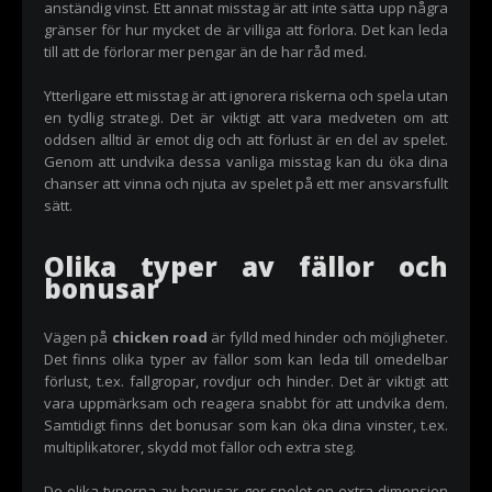
anständig vinst. Ett annat misstag är att inte sätta upp några
gränser för hur mycket de är villiga att förlora. Det kan leda
till att de förlorar mer pengar än de har råd med.
Ytterligare ett misstag är att ignorera riskerna och spela utan
en tydlig strategi. Det är viktigt att vara medveten om att
oddsen alltid är emot dig och att förlust är en del av spelet.
Genom att undvika dessa vanliga misstag kan du öka dina
chanser att vinna och njuta av spelet på ett mer ansvarsfullt
sätt.
Olika typer av fällor och
bonusar
Vägen på
chicken road
är fylld med hinder och möjligheter.
Det finns olika typer av fällor som kan leda till omedelbar
förlust, t.ex. fallgropar, rovdjur och hinder. Det är viktigt att
vara uppmärksam och reagera snabbt för att undvika dem.
Samtidigt finns det bonusar som kan öka dina vinster, t.ex.
multiplikatorer, skydd mot fällor och extra steg.
De olika typerna av bonusar ger spelet en extra dimension