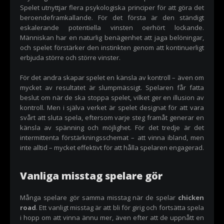
Spelet utnyttjar flera psykologiska principer för att göra det
beroendeframkallande. För det första är den ständigt
eskalerande potentiella vinsten oerhört lockande.
Människan har en naturlig benägenhet att jaga belöningar,
och spelet förstärker den instinkten genom att kontinuerligt
erbjuda större och större vinster.
För det andra skapar spelet en känsla av kontroll – även om
mycket av resultatet är slumpmässigt. Spelaren får fatta
beslut om när de ska stoppa spelet, vilket ger en illusion av
kontroll. Men i själva verket är spelet designat för att vara
svårt att sluta spela, eftersom varje steg framåt generar en
känsla av spänning och möjlighet. För det tredje är det
intermittenta förstärkningsschemat – att vinna ibland, men
inte alltid – mycket effektivt för att hålla spelaren engagerad.
Vanliga misstag spelare gör
Många spelare gör samma misstag när de spelar
chicken
road
. Ett vanligt misstag är att bli för girig och fortsätta spela
i hopp om att vinna ännu mer, även efter att de uppnått en