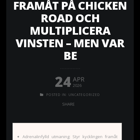
FRAMÅT PÅ CHICKEN
ROAD OCH
MULTIPLICERA
VINSTEN – MEN VAR
BE
24
APR
2026
POSTED IN:
UNCATEGORIZED
SHARE
Adrenalinfylld utmaning: Styr kycklingen framåt