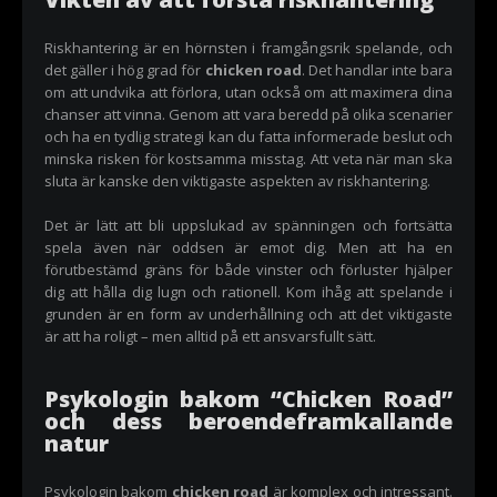
Riskhantering är en hörnsten i framgångsrik spelande, och
det gäller i hög grad för
chicken road
. Det handlar inte bara
om att undvika att förlora, utan också om att maximera dina
chanser att vinna. Genom att vara beredd på olika scenarier
och ha en tydlig strategi kan du fatta informerade beslut och
minska risken för kostsamma misstag. Att veta när man ska
sluta är kanske den viktigaste aspekten av riskhantering.
Det är lätt att bli uppslukad av spänningen och fortsätta
spela även när oddsen är emot dig. Men att ha en
förutbestämd gräns för både vinster och förluster hjälper
dig att hålla dig lugn och rationell. Kom ihåg att spelande i
grunden är en form av underhållning och att det viktigaste
är att ha roligt – men alltid på ett ansvarsfullt sätt.
Psykologin bakom “Chicken Road”
och dess beroendeframkallande
natur
Psykologin bakom
chicken road
är komplex och intressant.