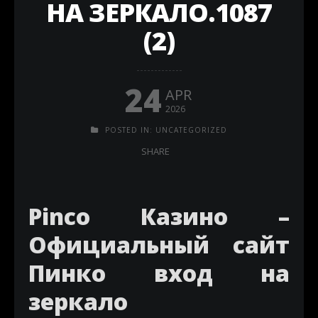
НА ЗЕРКАЛО.1087
(2)
24
APR
2026
POSTED IN:
UNCATEGORIZED
SHARE
Pinco Казино –
Официальный сайт
Пинко вход на
зеркало