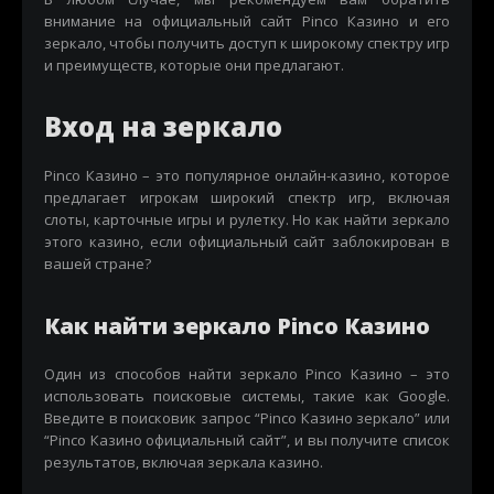
внимание на официальный сайт Pinco Казино и его
зеркало, чтобы получить доступ к широкому спектру игр
и преимуществ, которые они предлагают.
Вход на зеркало
Pinco Казино – это популярное онлайн-казино, которое
предлагает игрокам широкий спектр игр, включая
слоты, карточные игры и рулетку. Но как найти зеркало
этого казино, если официальный сайт заблокирован в
вашей стране?
Как найти зеркало Pinco Казино
Один из способов найти зеркало Pinco Казино – это
использовать поисковые системы, такие как Google.
Введите в поисковик запрос “Pinco Казино зеркало” или
“Pinco Казино официальный сайт”, и вы получите список
результатов, включая зеркала казино.