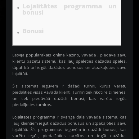
Lojalitātes programma un
bonusi
Bonusi
Latvijā populārākais online kazino,
vavada
, piedāvā savu
klientu bazētu sistēmu, kas ļauj spēlēties dažādās spēles,
tāpat kā arī iegūt dažādus bonusus un atpakaļoties savu
lojalitāti.
Šīs sistēmas ieguvēm ir dažādi turnīri, kurus varētu
piedalīties visas Vavada klienti. Turnīri tiek rīkoti reizi mēnesī
un tiek piedāvāti dažādi bonusi, kas varētu iegūt,
piedalījoties turnīros.
Lojalitātes programma ir svarīga daļa Vavada sistēmā, kas
ļauj klientiem iegūt dažādus bonusus un atpakaļoties savu
lojalitāti. Šīs programmas ieguvēm ir dažādi bonusi, kas
varētu iegūt, piedalījoties turnīros un iegūt dažādus