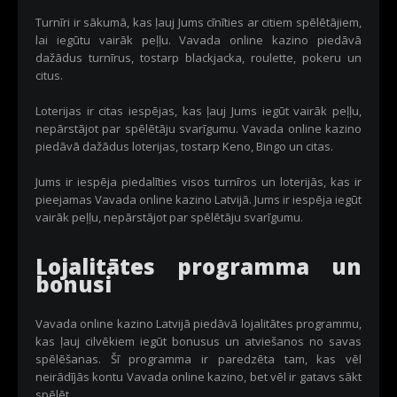
Turnīri ir sākumā, kas ļauj Jums cīnīties ar citiem spēlētājiem,
lai iegūtu vairāk peļļu. Vavada online kazino piedāvā
dažādus turnīrus, tostarp blackjacka, roulette, pokeru un
citus.
Loterijas ir citas iespējas, kas ļauj Jums iegūt vairāk peļļu,
nepārstājot par spēlētāju svarīgumu. Vavada online kazino
piedāvā dažādus loterijas, tostarp Keno, Bingo un citas.
Jums ir iespēja piedalīties visos turnīros un loterijās, kas ir
pieejamas Vavada online kazino Latvijā. Jums ir iespēja iegūt
vairāk peļļu, nepārstājot par spēlētāju svarīgumu.
Lojalitātes programma un
bonusi
Vavada online kazino Latvijā piedāvā lojalitātes programmu,
kas ļauj cilvēkiem iegūt bonusus un atviešanos no savas
spēlēšanas. Šī programma ir paredzēta tam, kas vēl
neirādījās kontu Vavada online kazino, bet vēl ir gatavs sākt
spēlēt.