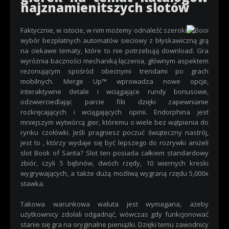
najznamienitszych slotów
Faktycznie, w istocie, w nim możemy odnaleźć szeroki
wybór bezpłatnych automatów sieciowy z błyskawiczną grą
na ciekawe tematy, które to nie potrzebują download. Gra
wyróżnia baczności mechaniką łączenia, głównym aspektem
rezonującym spośród obecnymi trendami po grach
mobilnych. Merge Up™ wprowadza nowe opcje,
interaktywne detale i wciągające rundy bonusowe,
odzwierciedlając parcie filii dzięki zapewnianie
rozkręcających i wciągających opinii. Endorphina jest
mniejszym wytwórcą gier, któremu o wiele bez wątpienia do
rynku czołówki. Jeśli pragniesz poczuć świąteczny nastrój,
jest to , którzy wydaje się być lepszego do rozrywki aniżeli
slot Book of Santa? Slot ten posiada całkiem standardowy
zbiór, czyli 5 bębnów, dwóch rzędy, 10 wiernych kreski
wygrywających, a także dużą możliwą wygraną rzędu 5,000x
stawka.
Takowa warunkowa waluta jest wymagana, ażeby
użytkownicy zdołali odgadnąć, wówczas gdy funkcjonować
stanie się gra na oryginalne pieniążki. Dzięki temu zawodnicy