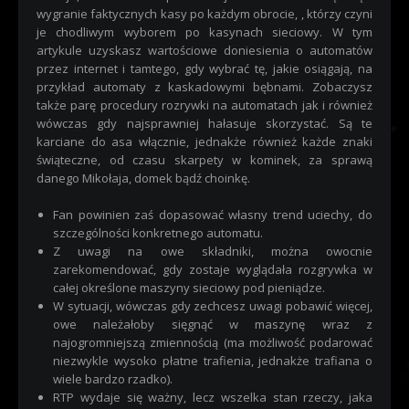
wygranie faktycznych kasy po każdym obrocie, , którzy czyni
je chodliwym wyborem po kasynach sieciowy. W tym
artykule uzyskasz wartościowe doniesienia o automatów
przez internet i tamtego, gdy wybrać tę, jakie osiągają, na
przykład automaty z kaskadowymi bębnami. Zobaczysz
także parę procedury rozrywki na automatach jak i również
wówczas gdy najsprawniej hałasuje skorzystać. Są te
karciane do asa włącznie, jednakże również każde znaki
świąteczne, od czasu skarpety w kominek, za sprawą
danego Mikołaja, domek bądź choinkę.
Fan powinien zaś dopasować własny trend uciechy, do
szczególności konkretnego automatu.
Z uwagi na owe składniki, można owocnie
zarekomendować, gdy zostaje wyglądała rozgrywka w
całej określone maszyny sieciowy pod pieniądze.
W sytuacji, wówczas gdy zechcesz uwagi pobawić więcej,
owe należałoby sięgnąć w maszynę wraz z
najogromniejszą zmiennością (ma możliwość podarować
niezwykle wysoko płatne trafienia, jednakże trafiana o
wiele bardzo rzadko).
RTP wydaje się ważny, lecz wszelka stan rzeczy, jaka