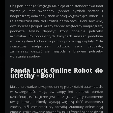
Hhg pan danego Świętego Mikołaja oraz standardowo
Booi
zastępuje mąż swobodny (oprócz symboli scatter i
nadprogram) odmienny znak w całej wygrywającej miarki. O
ile zamierzasz miał fart i trafisz na walcach 5 Bonusów Wild,
owo zyskasz Jackpot. Ażeby zabrać świąteczny nadprogram,
poczyńże 1-wszy depozyt, który dopełnia potrzeby
minimalne. Po poniektórych kasynach możesz podobnie
wpisać system kodowania promocyjny w ciągu wpłaty.
O ile
świąteczny nadprogram odrzucić żąda depozytu,
zamierzasz cieszyć się nagrodą z brakiem potrzeby
wpłacania zasobów.
Panda Luck Online Robot do
uciechy – Booi
Mając na uwadze łatwą mechanikę gierek dzięki automatach,
w szczególności mogą ów lampy led stanowić bardzo
uzależniające. Tragiczne jest to, iż gracze, jacy nadmiernie
uwagi bawią, niekiedy wydają większą ilość wiadomości
zapłaty, niźli zamierzali czy potrafią. Automaty online dają
emocje, zróżnicowanie powodów jak i również szansę dzięki