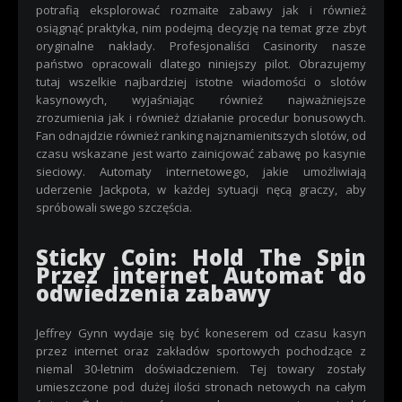
potrafią eksplorować rozmaite zabawy jak i również
osiągnąć praktyka, nim podejmą decyzję na temat grze zbyt
oryginalne nakłady. Profesjonaliści Casinority nasze
państwo opracowali dlatego niniejszy pilot. Obrazujemy
tutaj wszelkie najbardziej istotne wiadomości o slotów
kasynowych, wyjaśniając również najważniejsze
zrozumienia jak i również działanie procedur bonusowych.
Fan odnajdzie również ranking najznamienitszych slotów, od
czasu wskazane jest warto zainicjować zabawę po kasynie
sieciowy. Automaty internetowego, jakie umożliwiają
uderzenie Jackpota, w każdej sytuacji nęcą graczy, aby
spróbowali swego szczęścia.
Sticky Coin: Hold The Spin
Przez internet Automat do
odwiedzenia zabawy
Jeffrey Gynn wydaje się być koneserem od czasu kasyn
przez internet oraz zakładów sportowych pochodzące z
niemal 30-letnim doświadczeniem. Tej towary zostały
umieszczone pod dużej ilości stronach netowych na całym