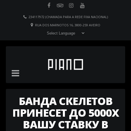
234117972 (CHAMADA PARA A REDE FIXA NACIONAL)
RUA DOS MARNOTOS 16, 3800-259 AVEIRO
БАНДА СКЕЛЕТОВ
ПРИНЕСЕТ ДО 5000X
ВАШУ СТАВКУ В