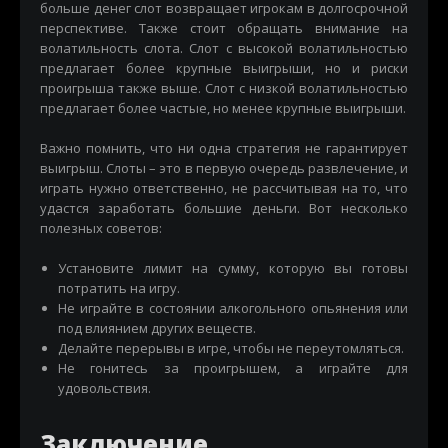
больше денег слот возвращает игрокам в долгосрочной
перспективе. Также стоит обращать внимание на
волатильность слота. Слот с высокой волатильностью
предлагает более крупные выигрыши, но и риски
проигрыша также выше. Слот с низкой волатильностью
предлагает более частые, но менее крупные выигрыши.
Важно помнить, что ни одна стратегия не гарантирует
выигрыш. Слоты – это в первую очередь развлечение, и
играть нужно ответственно, не рассчитывая на то, что
удастся заработать большие деньги. Вот несколько
полезных советов:
Установите лимит на сумму, которую вы готовы
потратить на игру.
Не играйте в состоянии алкогольного опьянения или
под влиянием других веществ.
Делайте перерывы в игре, чтобы не переутомляться.
Не гонитесь за проигрышем, а играйте для
удовольствия.
Заключение