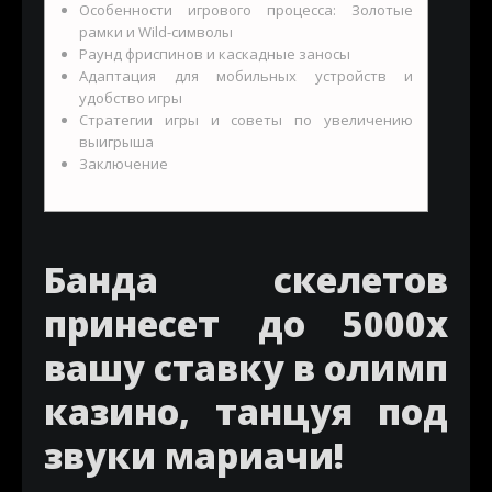
Особенности игрового процесса: Золотые
рамки и Wild-символы
Раунд фриспинов и каскадные заносы
Адаптация для мобильных устройств и
удобство игры
Стратегии игры и советы по увеличению
выигрыша
Заключение
Банда скелетов
принесет до 5000x
вашу ставку в олимп
казино, танцуя под
звуки мариачи!