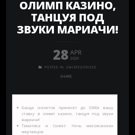
ОЛИМП КАЗИНО,
ТАНЦУЯ ПОД
ЗВУКИ МАРИАЧИ!
28
APR
2026
POSTED IN:
UNCATEGORIZED
SHARE
Банда скелетов принесет до 5000x вашу
ставку в олимп казино, танцуя под звуки
мариачи!
Тематика и Сюжет: Ночь мексиканских
мертвецов