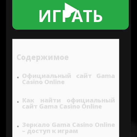
▶️
ИГРАТЬ
Содержимое
Официальный сайт Gama
Casino Online
Как найти официальный
сайт Gama Casino Online
Зеркало Gama Casino Online
– доступ к играм