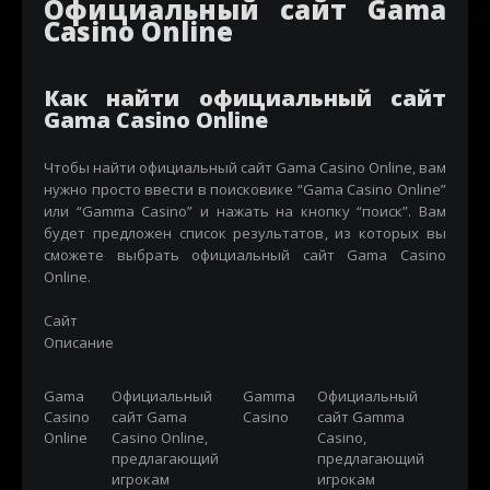
Официальный сайт Gama
Casino Online
Как найти официальный сайт
Gama Casino Online
Чтобы найти официальный сайт Gama Casino Online, вам
нужно просто ввести в поисковике “Gama Casino Online”
или “Gamma Casino” и нажать на кнопку “поиск”. Вам
будет предложен список результатов, из которых вы
сможете выбрать официальный сайт Gama Casino
Online.
Сайт
Описание
Gama
Официальный
Gamma
Официальный
Casino
сайт Gama
Casino
сайт Gamma
Online
Casino Online,
Casino,
предлагающий
предлагающий
игрокам
игрокам