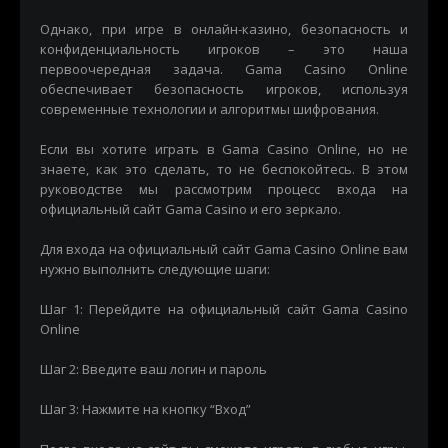
Однако, при игре в онлайн-казино, безопасность и
конфиденциальность игроков – это наша
первоочередная задача. Gama Casino Online
обеспечивает безопасность игроков, используя
современные технологии и алгоритмы шифрования.
Если вы хотите играть в Gama Casino Online, но не
знаете, как это сделать, то не беспокойтесь. В этом
руководстве мы рассмотрим процесс входа на
официальный сайт Gama Casino и его зеркало.
Для входа на официальный сайт Gama Casino Online вам
нужно выполнить следующие шаги:
Шаг 1: Перейдите на официальный сайт Gama Casino
Online
Шаг 2: Введите ваш логин и пароль
Шаг 3: Нажмите на кнопку “Вход”