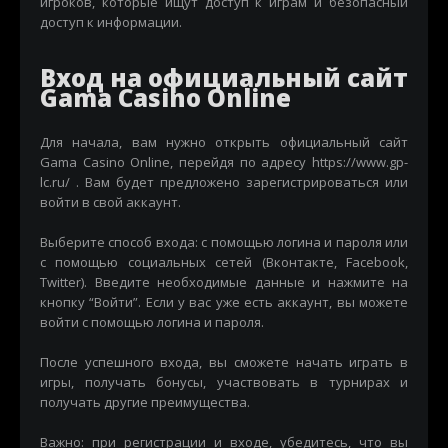
игроков, которые ищут доступ к играм и безопасный
доступ к информации.
Вход на официальный сайт
Gama Casino Online
Для начала, вам нужно открыть официальный сайт
Gama Casino Online, перейдя по адресу https://www.gp-
lc.ru/ . Вам будет предложено зарегистрироваться или
войти в свой аккаунт.
Выберите способ входа: с помощью логина и пароля или
с помощью социальных сетей (Вконтакте, Facebook,
Twitter). Введите необходимые данные и нажмите на
кнопку “Войти”. Если у вас уже есть аккаунт, вы можете
войти с помощью логина и пароля.
После успешного входа, вы сможете начать играть в
игры, получать бонусы, участвовать в турнирах и
получать другие преимущества.
Важно: при регистрации и входе, убедитесь, что вы