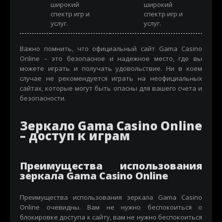
широкий
широкий
спектр игр и
спектр игр и
услуг.
услуг.
Важно помнить, что официальный сайт Gama Casino
Online – это безопасное и надежное место, где вы
можете играть и получать удовольствие. Ни в коем
случае не рекомендуется играть на неофициальных
сайтах, которые могут быть опасны для вашего счета и
безопасности.
Зеркало Gama Casino Online
– доступ к играм
Преимущества использования
зеркала Gama Casino Online
Преимущества использования зеркала Gama Casino
Online очевидны. Вам не нужно беспокоиться о
блокировке доступа к сайту, вам не нужно беспокоиться