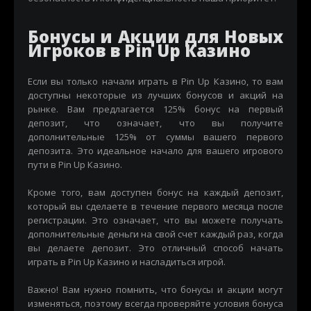
Бонусы и Акции для Новых
Игроков в Pin Up Казино
Если вы только начали играть в Pin Up Казино, то вам
доступны некоторые из лучших бонусов и акций на
рынке. Вам предлагается 125% бонус на первый
депозит, что означает, что вы получите
дополнительные 125% от суммы вашего первого
депозита. Это идеальное начало для вашего игрового
пути в Pin Up Казино.
Кроме того, вам доступен бонус на каждый депозит,
который вы сделаете в течение первого месяца после
регистрации. Это означает, что вы можете получать
дополнительные деньги на свой счет каждый раз, когда
вы делаете депозит. Это отличный способ начать
играть в Pin Up Казино и насладиться игрой.
Важно! Вам нужно помнить, что бонусы и акции могут
изменяться, поэтому всегда проверяйте условия бонуса