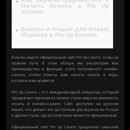
Начать Играть в Pin Up
Казино
Бонусы и Акции для Новых
Игроков в Pin Up Казино
Если вы ищете официальный сайт Pin Up Casino, то вы на
правом пути. В этом обзоре мы рассмотрим все
преимущества и функции этого популярного онлайн-
казино, чтобы помочь вам начать играть в игры,
которые вам нравятся.
Pin Up Casino – это международный оператор, который
предлагает игрокам из многих стран мира возможность
играть в онлайн-казино. Сайт доступен на русском
языке, что делает его доступным для игроков из России
и других стран, где русский язык является официальным.
Официальный сайт Pin Up Casino предлагает широкий