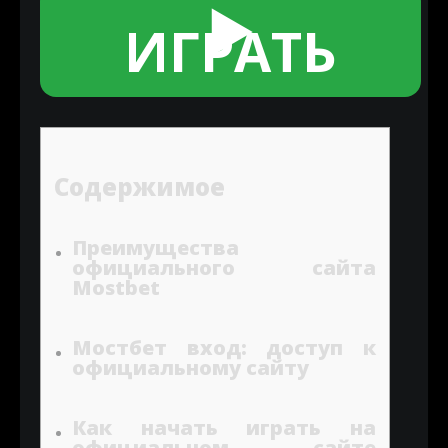
▶️
ИГРАТЬ
Содержимое
Преимущества
официального сайта
Mostbet
Мостбет вход: доступ к
официальному сайту
Как начать играть на
официальном сайте