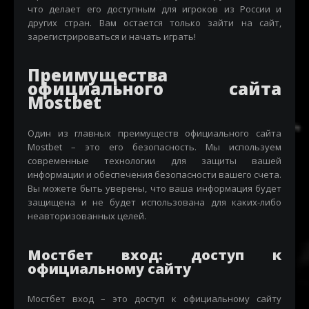
что делает его доступным для игроков из России и
других стран. Вам остается только зайти на сайт,
зарегистрироваться и начать играть!
Преимущества
официального сайта
Mostbet
Один из главных преимуществ официального сайта
Mostbet – это его безопасность. Мы используем
современные технологии для защиты вашей
информации и обеспечения безопасности вашего счета.
Вы можете быть уверены, что ваша информация будет
защищена и не будет использована для каких-либо
неавторизованных целей.
Мостбет вход: доступ к
официальному сайту
Мостбет вход – это доступ к официальному сайту