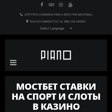
234117972 (CHAMADA PARA A REDE FIXA NACIONAL)
RUA DOS MARNOTOS 16, 3800-259 AVEIRO
МОСТБЕТ СТАВКИ
НА СПОРТ И СЛОТЫ
В КАЗИНО