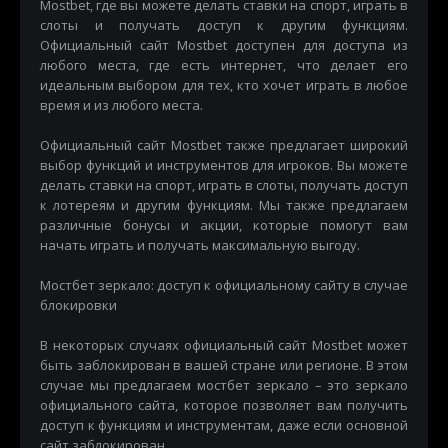
Mostbet, где вы можете делать ставки на спорт, играть в
слоты и получать доступ к другим функциям.
Официальный сайт Mostbet доступен для доступа из
любого места, где есть интернет, что делает его
идеальным выбором для тех, кто хочет играть в любое
время и из любого места.
Официальный сайт Mostbet также предлагает широкий
выбор функций и инструментов для игроков. Вы можете
делать ставки на спорт, играть в слоты, получать доступ
к лотереям и другим функциям. Мы также предлагаем
различные бонусы и акции, которые помогут вам
начать играть и получать максимальную выгоду.
Мостбет зеркало: доступ к официальному сайту в случае
блокировки
В некоторых случаях официальный сайт Mostbet может
быть заблокирован в вашей стране или регионе. В этом
случае мы предлагаем мостбет зеркало – это зеркало
официального сайта, которое позволяет вам получить
доступ к функциям и инструментам, даже если основной
сайт заблокирован.