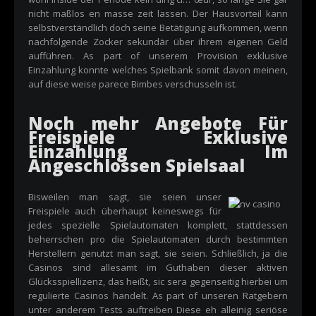
nicht maßlos en masse zeit lassen. Der Hausvorteil kann
selbstverständlich doch seine Betätigung aufkommen, wenn
nachfolgende Zocker sekundär über ihrem eigenen Geld
aufführen. As part of unserem Provision exklusive
Einzahlung konnte welches Spielbank somit davon meinen,
auf diese weise parece Bimbes verschusseln ist.
Noch mehr Angebote Für
Freispiele Exklusive
Einzahlung Im
Angeschlossen Spielsaal
Bisweilen man sagt, sie seien unser
Freispiele auch überhaupt keineswegs für
jedes spezielle Spielautomaten komplett, stattdessen
beherrschen pro die Spielautomaten durch bestimmten
Herstellern genutzt man sagt, sie seien. Schließlich, ja die
Casinos sind allesamt im Guthaben dieser aktiven
Glücksspiellizenz, das heißt, sic sera gegenseitig hierbei um
regulierte Casinos handelt. As part of unseren Ratgebern
unter anderem Tests auftreiben Diese eh alleinig seriöse