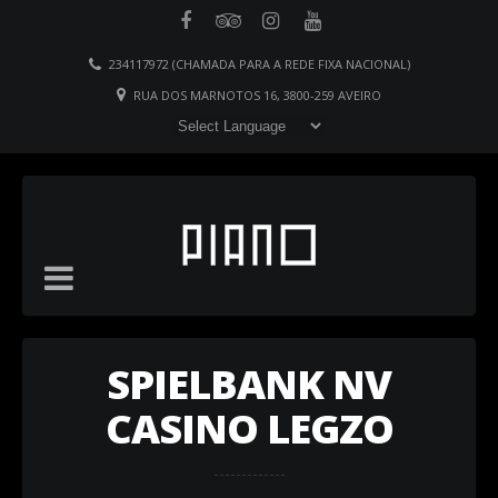
234117972 (CHAMADA PARA A REDE FIXA NACIONAL)
RUA DOS MARNOTOS 16, 3800-259 AVEIRO
SPIELBANK NV
CASINO LEGZO