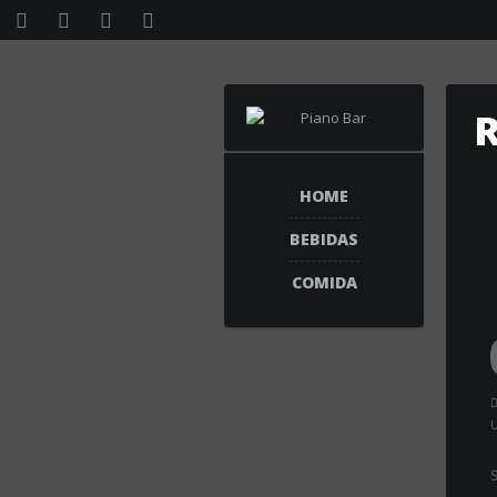
R
HOME
BEBIDAS
COMIDA