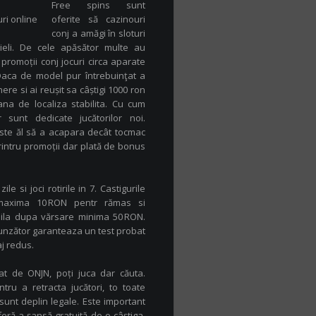
Free spins sunt
oferite să cazinouri
conj a amăgi în sloturi
uieli. De cele apăsător multe au
promoții conj jocuri circa aparate
Daca de model pur întrebuinţat a
ere si ai reușit sa câștigi 1000 ron
ana de localiza stabilita. Cu cum
 sunt dedicate jucătorilor noi.
este ăl să a acapara decât tocmac
rintru promoții dar plată de bonus
le si joci rotirile in 7. Castigurile
 maxima 10 RON pentr rămas si
bila dupa vărsare minima 50 RON.
unzător garanteaza un test probat
j redus.
at de ONJN, poți juca dar căuta.
tru a retracta jucători, to toate
, sunt deplin legale. Este important
feră a șansă gratuită de o câștiga,