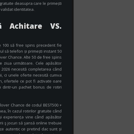
i gratuite deasupra care le primești
 validat identitatea.
ă Achitare VS.
 100 să free spins precedent fie
ul să telefon și primești instant 50
lover Chance. Alte 50 de free spins
re ziua următoare. Cele apăsător
re 2026 necesită completarea când
ții, ci unele oferte necesită cumva
, ofertele ce pot fi activate oare
 dintr-un pachet bonus de rotiri
Clover Chance de codul BEST500 +
a, în cazul rotirilor gratuite când
și experiența vine când apăsător
ii ş jocuri să şansă online trebuie
 ce autentic ce pretind dac sunt și