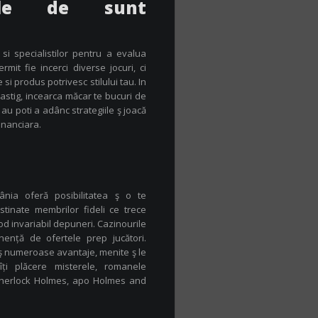
iile de sunt
r si specialistilor pentru a evalua
ermit fie incerci diverse jocuri, ci
si produs potrivesc stilului tau. In
astig, incearca măcar te bucuri de
 au poti a adânc strategiile ş joacă
financiara.
ânia oferă posibilitatea ş o te
stinate membrilor fideli ce trece
d invariabil depuneri. Cazinourile
ență de ofertele prep jucători.
i ş numeroase avantaje, menite ş le
ți plăcere misterele, romanele
 Sherlock Holmes, apo Holmes and