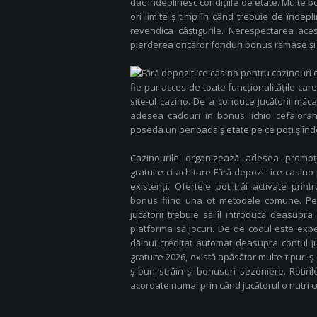
dac îndeplinesc condițiile de etate. Multe 
ori limite ş timp în când trebuie de îndepli
revendica câștigurile. Nerespectarea a
pierderea oricăror fonduri bonus rămase și o
fie pur acces de toate funcționalitățile ca
site-ul cazino. De a conduce jucătorii măca
adesea cadouri in bonus lichid cefalorahidi
poseda un perioadă ş etate pe ce poți ş îndep
Cazinourile organizează adesea promoți
gratuite ci achitare
Fără depozit ice casino
existenți. Ofertele pot trăi activate prin
bonus fiind una ot metodele comune. Pe
jucătorii trebuie să îl introducă deasupr
platforma să jocuri. De de codul este expe
dăinui creditat automat deasupra contul juc
gratuite 2026, există apăsător multe tipuri 
ş bun străin și bonusuri sezoniere. Rotiril
acordate numai prin când jucătorul o nutri c