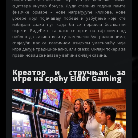
сцаттера унутар бонуса. Људи старијих година памте
физичке ормаре – нове награђујуће кликове, нове
џокере који појачавају победе и узбуђење које сте
избијали сваки пут када би се појавили бесплатни
окрети. Видећете га како се врти на сајтовима од
пабова до казина који су намењени Аустралијанцима,
спајајући вас са класичном азијском уметношћу чија
игра делује традиционално, али свежо. Онлајн покери за
прави новац се налазе у већини онлајн казина.
Креатор и стручњак за
игре на срећу Elder Gaming