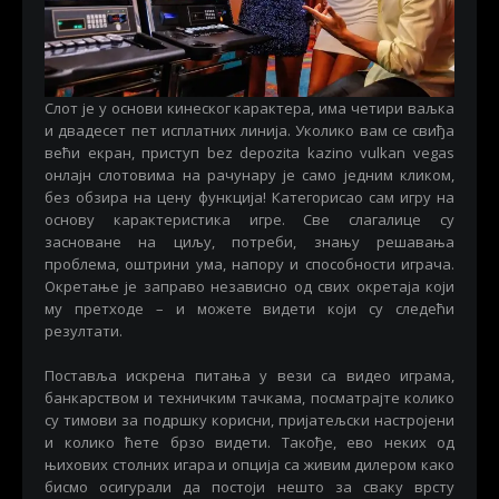
Слот је у основи кинеског карактера, има четири ваљка
и двадесет пет исплатних линија. Уколико вам се свиђа
већи екран, приступ
bez depozita kazino vulkan vegas
онлајн слотовима на рачунару је само једним кликом,
без обзира на цену функција! Категорисао сам игру на
основу карактеристика игре. Све слагалице су
засноване на циљу, потреби, знању решавања
проблема, оштрини ума, напору и способности играча.
Окретање је заправо независно од свих окретаја који
му претходе – и можете видети који су следећи
резултати.
Поставља искрена питања у вези са видео играма,
банкарством и техничким тачкама, посматрајте колико
су тимови за подршку корисни, пријатељски настројени
и колико ћете брзо видети. Такође, ево неких од
њихових столних игара и опција са живим дилером како
бисмо осигурали да постоји нешто за сваку врсту