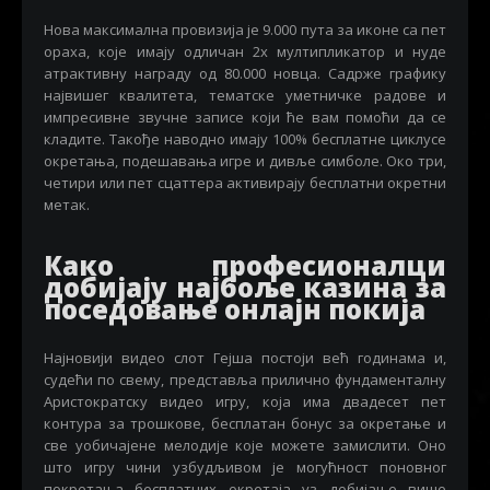
Нова максимална провизија је 9.000 пута за иконе са пет
ораха, које имају одличан 2x мултипликатор и нуде
атрактивну награду од 80.000 новца. Садрже графику
највишег квалитета, тематске уметничке радове и
импресивне звучне записе који ће вам помоћи да се
кладите. Такође наводно имају 100% бесплатне циклусе
окретања, подешавања игре и дивље симболе. Око три,
четири или пет сцаттера активирају бесплатни окретни
метак.
Како професионалци
добијају најбоље казина за
поседовање онлајн покија
Најновији видео слот Гејша постоји већ годинама и,
судећи по свему, представља прилично фундаменталну
Аристократску видео игру, која има двадесет пет
контура за трошкове, бесплатан бонус за окретање и
све уобичајене мелодије које можете замислити. Оно
што игру чини узбудљивом је могућност поновног
покретања бесплатних окретаја уз добијање више