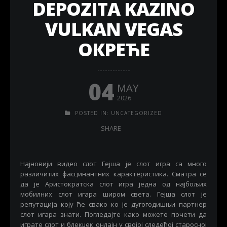
DEPOZITA KAZINO
VULKAN VEGAS
ОКРЕЋЕ
04
MAY
2026
POSTED IN:
UNCATEGORIZED
SHARE
Најновији видео слот Гејша је слот игра са много
различитих фасцинантних карактеристика. Сматра се
да је Аристократска слот игра једна од најбољих
мобилних слот игара широм света. Гејша слот је
репутација коју ће свако ко је дугогодишњи партнер
слот игара знати.
Погледајте како можете почети да
играте слот и блекџек онлајн у својој следећој старосној