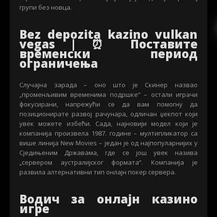
групи без новца.
Bez depozita kazino vulkan
vegas | ⏰ Поставите
временски период
ограничења
Случајна зарада – оно што је Скинер назвао
„променљивим временима подршке“ – остали играчи
фокусирани, напрежући се да вам помогну да
позиционирате развој рачунара, одличан џекпот који
увек можете избећи. Сада, најновији модел који је
компанија произвела 1987. године – мултипликатор са
више линија New Movies – један је од најпопуларнијих у
Сједињеним Државама, где се још увек назива
„сервером аустралијског формата“. Компанија је
развила алтернативни тип онлајн покер сервера.
Водич за онлајн казино
игре