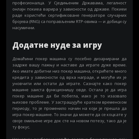
професионалца. У Сједињеним Државама, легалност
онлајн покиеа варира у зависности од државе. Покиеи
раде користећи сертификоване генераторе случајних
бројева (RNG) са поправљеним RTP-овима — и добици су
насумични.
Додатне нуде за игру
Домаћини покер машина су посебно дизајнирани да
задрже вашу пажњу и наставе да играте дуже време.
Ако имате добитни низ покер машина, открићете много
кредита у зависности од врха награде, и могуће их је
уновчити или остати да играте. Сазнајте како покер
машине заиста функционишу овде. Остала је да игра
покер машине да би побегла, иако је то изазвало
њихове проблеме. У застрашујуће кратком временском
периоду, то је променило начин на који је прешла да
игра покер машине. То значи да можете да се коцкате у
своје омиљене игре док сте на новом потезу, тако да је
ту фокус.