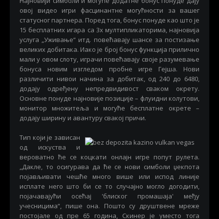
Најновији симболи и могуће додатне бонус понуде дају
овој видео игри фасцинантне могућности за вашег
статусног партнера. Поред тога, бонус понуде као што је
15 бесплатних игара са 3x мултипликаторима, најновија
услуга „Уживање“ итд. повећавају шансе за постизање
великих добитака. Иако је број бонус функција прилично
мали у овом слоту, играчи повећавају своје разумевање
бонуса новим изгледом пробне игре Гејша. Нови
различити нивои начина за добитак, од 240 до 6480,
додају одређену непредвидивост сваком окрету.
Основне понуде најновије позиције – флуидни колутови,
монитор множитеља и могуће бесплатне окрете –
додају ширину и авантуру свакој причи.
Тип који је зависан
од искуства и
вероватно ће се коцкати онлајн игре попут рулета.
„Дакле, то осигурава да ће се нови симболи џекпота
појављивати чешће много више или испод линије
исплате него што би се то случајно могло догодити,
појачавајући осећај 'блиског промашаја' међу
учесницима“, пише она. Пошто су друштвене мреже
постојале од пре 65 година, Скинер је уместо тога