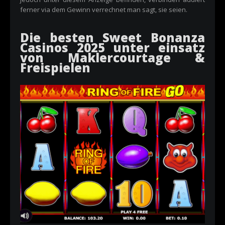
ferner via dem Gewinn verrechnet man sagt, sie seien.
Die besten Sweet Bonanza
Casinos 2025 unter einsatz
von Maklercourtage &
Freispielen