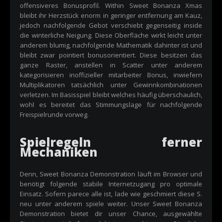
offensiveres Bonusprofil. Within Sweet Bonanza Xmas
bleibt ihr Herzstück enorm in geringer entfernung am Kauz,
jedoch nachfolgende Gebot verschiebt gegenseitig inside
die winterliche Neigung. Diese Oberfläche wirkt leicht unter
anderem blumig, nachfolgende Mathematik dahinter ist und
bleibt zwar pointiert bonusorientiert. Diese besitzen das
ganze Raster, anstellen in Scatter unter anderem
kategorisieren inoffizieller mitarbeiter Bonus, inwiefern
Multiplikatoren tatsächlich unter Gewinnkombinationen
verletzen. Im Basisspiel bleibt welches häufig überschaulich,
wohl es bereitet das Stimmungslage für nachfolgende
Freispielrunde vorweg.
Spielregeln ferner
Mechaniken
Denn, Sweet Bonanza Demonstration läuft im Browser und
benötigt folgende stabile Internetzugang pro optimale
Einsatz. Sofern parece alle ist, lade wie geschmiert diese S.
neu unter anderem spiele weiter. Unser Sweet Bonanza
Demonstration bietet dir unser Chance, ausgewählte