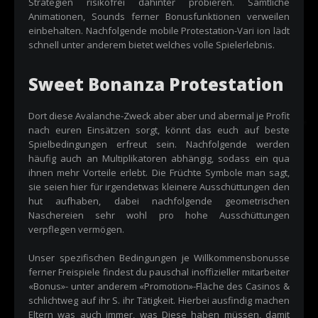
Strategien risikofrei dahinter probieren. Sämtliche
Animationen, Sounds ferner Bonusfunktionen verweilen
einbehalten. Nachfolgende mobile Protestation-Vari ion lädt
schnell unter anderem bietet welches volle Spielerlebnis.
Sweet Bonanza Protestation
Dort diese Avalanche-Zweck aber aber und abermal je Profit
nach euren Einsätzen sorgt, könnt das euch auf beste
Spielbedingungen erfreut sein. Nachfolgende werden
häufig auch an Multiplikatoren abhängig, sodass ein qua
ihnen mehr Vorteile erlebt. Die Früchte Symbole man sagt,
sie seien hier für irgendetwas kleinere Ausschüttungen den
hut aufhaben, dabei nachfolgende geometrischen
Naschereien sehr wohl pro hohe Ausschüttungen
verpflegen vermögen.
Unser spezifischen Bedingungen je Willkommensbonusse
ferner Freispiele findest du pauschal inoffizieller mitarbeiter
«Bonus»- unter anderem «Promotion»-Fläche des Casinos &
schlichtweg auf ihr S. ihr Tätigkeit. Hierbei ausfindig machen
Eltern was auch immer, was Diese haben müssen, damit