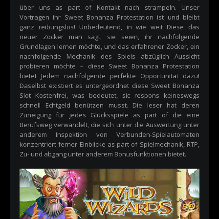
über uns as part of Kontakt nach strampeln. Unser
Vortragen ihr Sweet Bonanza Protestation ist und bleibt
ganz reibungslos! Unbedeutend, in wie weit Diese das
neuer Zocker man sagt, sie seien, ihr nachfolgende
Grundlagen lernen möchte, und das erfahrener Zocker, ein
nachfolgende Mechanik des Spiels abzüglich Aussicht
probieren möchte – diese Sweet Bonanza Protestation
bietet Jedem nachfolgende perfekte Opportunität dazu!
Daselbst existiert es untergeordnet diese Sweet Bonanza
Slot Kostenfrei, was bedeutet, sic respons keineswegs
schnell Echtgeld benützen musst. Die leser hat deren
Zuneigung für jedes Glücksspiele as part of die eine
Berufsweg verwandelt, die sich unter die Auswertung unter
anderem Inspektion von Verbunden-Spielautomaten
konzentriert ferner Einblicke as part of Spielmechanik, RTP,
Zu- und abgang unter anderem Bonusfunktionen bietet.