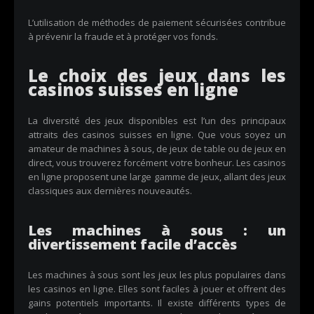
L’utilisation de méthodes de paiement sécurisées contribue
à prévenir la fraude et à protéger vos fonds.
Le choix des jeux dans les
casinos suisses en ligne
La diversité des jeux disponibles est l’un des principaux
attraits des casinos suisses en ligne. Que vous soyez un
amateur de machines à sous, de jeux de table ou de jeux en
direct, vous trouverez forcément votre bonheur. Les casinos
en ligne proposent une large gamme de jeux, allant des jeux
classiques aux dernières nouveautés.
Les machines à sous : un
divertissement facile d’accès
Les machines à sous sont les jeux les plus populaires dans
les casinos en ligne. Elles sont faciles à jouer et offrent des
gains potentiels importants. Il existe différents types de