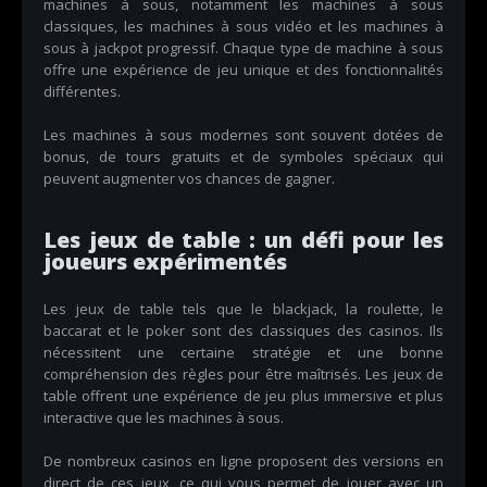
machines à sous, notamment les machines à sous
classiques, les machines à sous vidéo et les machines à
sous à jackpot progressif. Chaque type de machine à sous
offre une expérience de jeu unique et des fonctionnalités
différentes.
Les machines à sous modernes sont souvent dotées de
bonus, de tours gratuits et de symboles spéciaux qui
peuvent augmenter vos chances de gagner.
Les jeux de table : un défi pour les
joueurs expérimentés
Les jeux de table tels que le blackjack, la roulette, le
baccarat et le poker sont des classiques des casinos. Ils
nécessitent une certaine stratégie et une bonne
compréhension des règles pour être maîtrisés. Les jeux de
table offrent une expérience de jeu plus immersive et plus
interactive que les machines à sous.
De nombreux casinos en ligne proposent des versions en
direct de ces jeux, ce qui vous permet de jouer avec un