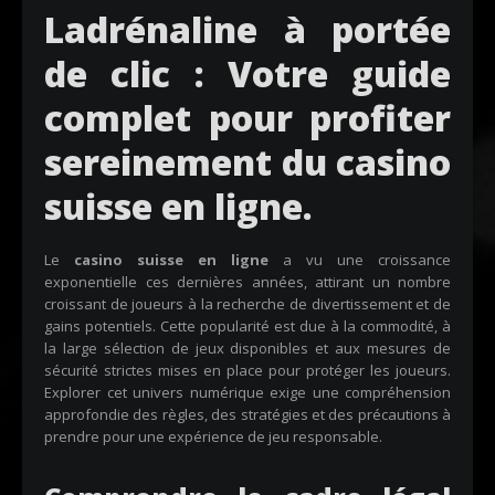
Ladrénaline à portée
de clic : Votre guide
complet pour profiter
sereinement du casino
suisse en ligne.
Le
casino suisse en ligne
a vu une croissance
exponentielle ces dernières années, attirant un nombre
croissant de joueurs à la recherche de divertissement et de
gains potentiels. Cette popularité est due à la commodité, à
la large sélection de jeux disponibles et aux mesures de
sécurité strictes mises en place pour protéger les joueurs.
Explorer cet univers numérique exige une compréhension
approfondie des règles, des stratégies et des précautions à
prendre pour une expérience de jeu responsable.