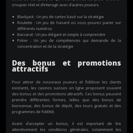
croupier réel et d’interagir avec d’autres joueurs.
Blackjack : Un jeu de cartes basé sur la stratégie
Roulette : Un jeu de hasard où vous pouvez parier sur
différents numéros
Baccarat : Un jeu élégant et simple à comprendre
Poker : Un jeu de compétences qui demande de la
concentration et de la stratégie
Des bonus et promotions
attractifs
Pour attirer de nouveaux joueurs et fidéliser les clients
existants, les casinos suisses en ligne proposent souvent
des bonus et des promotions attractifs. Ces bonus peuvent
prendre différentes formes, telles que des bonus de
bienvenue, des bonus de dépôt, des tours gratuits et des
programmes de fidélité.
Avant d’accepter un bonus, il est important de lire
attentivement les conditions générales, notamment les