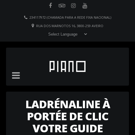
234117972 (CHAMADA PARA A REDE FIXA NACIONAL)
RUA DOS MARNOTOS 16, 3800-259 AVEIRO
LADRÉNALINE À
PORTÉE DE CLIC
VOTRE GUIDE