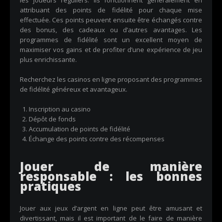
les joueurs réguliers. Ils fonctionnent généralement en
attribuant des points de fidélité pour chaque mise
effectuée. Ces points peuvent ensuite être échangés contre
des bonus, des cadeaux ou d’autres avantages. Les
programmes de fidélité sont un excellent moyen de
maximiser vos gains et de profiter d’une expérience de jeu
plus enrichissante.
Recherchez les casinos en ligne proposant des programmes
de fidélité généreux et avantageux.
Inscription au casino
Dépôt de fonds
Accumulation de points de fidélité
Échange des points contre des récompenses
Jouer de manière
responsable : les bonnes
pratiques
Jouer aux jeux d’argent en ligne peut être amusant et
divertissant, mais il est important de le faire de manière