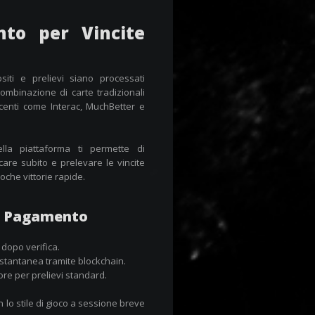
nto per Vincite
iti e prelievi siano processati
mbinazione di carte tradizionali
centi come Interac, MuchBetter e
lla piattaforma ti permette di
care subito e prelevare le vincite
che vittorie rapide.
di Pagamento
dopo verifica.
stantanea tramite blockchain.
ore per prelievi standard.
 lo stile di gioco a sessione breve