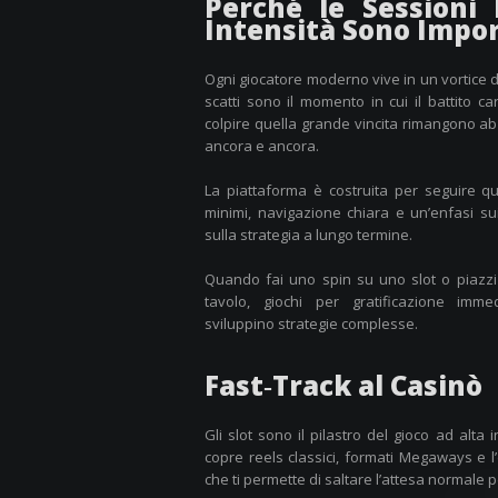
Perché le Sessioni 
Intensità Sono Impo
Ogni giocatore moderno vive in un vortice 
scatti sono il momento in cui il battito ca
colpire quella grande vincita rimangono ab
ancora e ancora.
La piattaforma è costruita per seguire qu
minimi, navigazione chiara e un’enfasi sui 
sulla strategia a lungo termine.
Quando fai uno spin su uno slot o piaz
tavolo, giochi per gratificazione imm
sviluppino strategie complesse.
Fast‑Track al Casinò
Gli slot sono il pilastro del gioco ad alta 
copre reels classici, formati Megaways e
che ti permette di saltare l’attesa normale pe