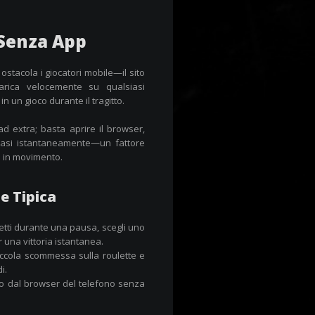
Senza App
stacola i giocatori mobile—il sito
carica velocemente su qualsiasi
n un gioco durante il tragitto.
ad extra; basta aprire il browser,
quasi istantaneamente—un fattore
i in movimento.
e Tipica
etti durante una pausa, scegli uno
r una vittoria istantanea.
ccola scommessa sulla roulette e
i.
to dal browser del telefono senza