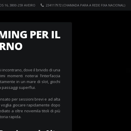
 16, 3800-259 AVEIRO
234117972 (CHAMADA PARA A REDE FIXA NACIONAL)
MING PER IL
ERNO
i incontrano, dove il brivido di una
imi momenti noterai l’interfaccia
ttamente in un mare di slot, giochi
a passaggi superflui.
nsato per sessioni brevi e ad alta
e voglia giocare rapidamente dopo
diato a oltre novemila titoli di più
toria rapida.