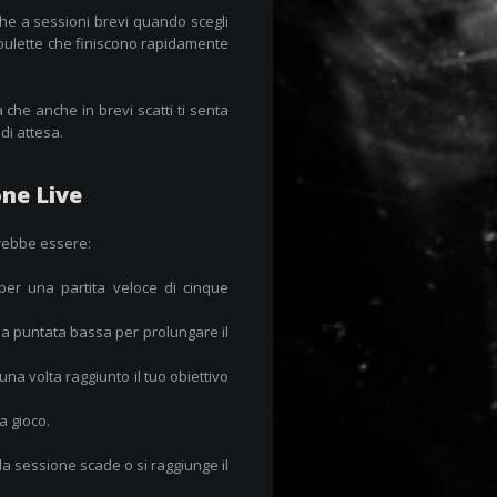
che a sessioni brevi quando scegli
roulette che finiscono rapidamente
 che anche in brevi scatti ti senta
di attesa.
one Live
trebbe essere:
er una partita veloce di cinque
la puntata bassa per prolungare il
na volta raggiunto il tuo obiettivo
a gioco.
lla sessione scade o si raggiunge il