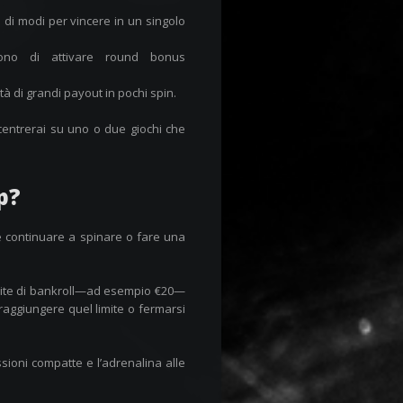
 di modi per vincere in un singolo
ono di attivare round bonus
ilità di grandi payout in pochi spin.
centrerai su uno o due giochi che
p?
e continuare a spinare o fare una
limite di bankroll—ad esempio €20—
raggiungere quel limite o fermarsi
sioni compatte e l’adrenalina alle