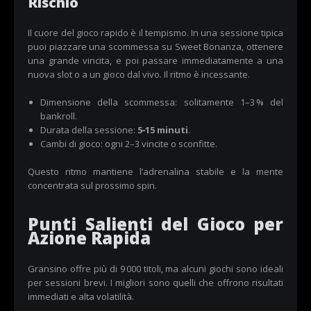
Rischio
Il cuore del gioco rapido è il tempismo. In una sessione tipica
puoi piazzare una scommessa su Sweet Bonanza, ottenere
una grande vincita, e poi passare immediatamente a una
nuova slot o a un gioco dal vivo. Il ritmo è incessante.
Dimensione della scommessa: solitamente 1–3 % del
bankroll.
Durata della sessione:
5‑15 minuti
.
Cambi di gioco: ogni 2–3 vincite o sconfitte.
Questo ritmo mantiene l’adrenalina stabile e la mente
concentrata sul prossimo spin.
Punti Salienti del Gioco per
Azione Rapida
Gransino offre più di 9 000 titoli, ma alcuni giochi sono ideali
per sessioni brevi. I migliori sono quelli che offrono risultati
immediati e alta volatilità.