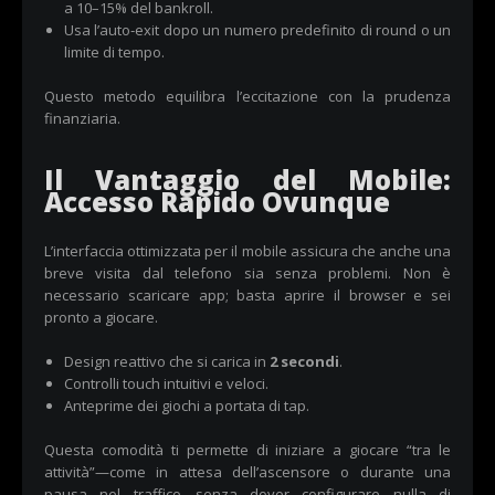
a 10–15% del bankroll.
Usa l’auto‑exit dopo un numero predefinito di round o un
limite di tempo.
Questo metodo equilibra l’eccitazione con la prudenza
finanziaria.
Il Vantaggio del Mobile:
Accesso Rapido Ovunque
L’interfaccia ottimizzata per il mobile assicura che anche una
breve visita dal telefono sia senza problemi. Non è
necessario scaricare app; basta aprire il browser e sei
pronto a giocare.
Design reattivo che si carica in
2 secondi
.
Controlli touch intuitivi e veloci.
Anteprime dei giochi a portata di tap.
Questa comodità ti permette di iniziare a giocare “tra le
attività”—come in attesa dell’ascensore o durante una
pausa nel traffico—senza dover configurare nulla di