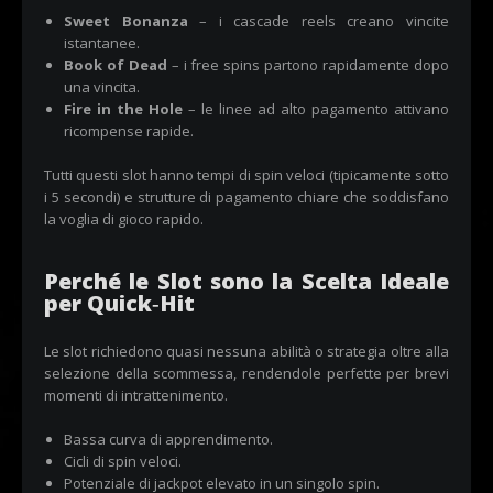
Sweet Bonanza
– i cascade reels creano vincite
istantanee.
Book of Dead
– i free spins partono rapidamente dopo
una vincita.
Fire in the Hole
– le linee ad alto pagamento attivano
ricompense rapide.
Tutti questi slot hanno tempi di spin veloci (tipicamente sotto
i 5 secondi) e strutture di pagamento chiare che soddisfano
la voglia di gioco rapido.
Perché le Slot sono la Scelta Ideale
per Quick‑Hit
Le slot richiedono quasi nessuna abilità o strategia oltre alla
selezione della scommessa, rendendole perfette per brevi
momenti di intrattenimento.
Bassa curva di apprendimento.
Cicli di spin veloci.
Potenziale di jackpot elevato in un singolo spin.