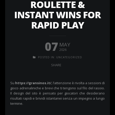
ROULETTE &
INSTANT WINS FOR
RAPID PLAY
07
MAY
2026
POSTED IN:
UNCATEGORIZED
SHARE
Su
https://gransinos.it/
, l’attenzione è rivolta a sessioni di
gioco adrenaliniche e brevi che ti tengono sul filo del rasoio.
Il design del sito è pensato per giocatori che desiderano
risultati rapidi e brividi istantanei senza un impegno a lungo
termine.