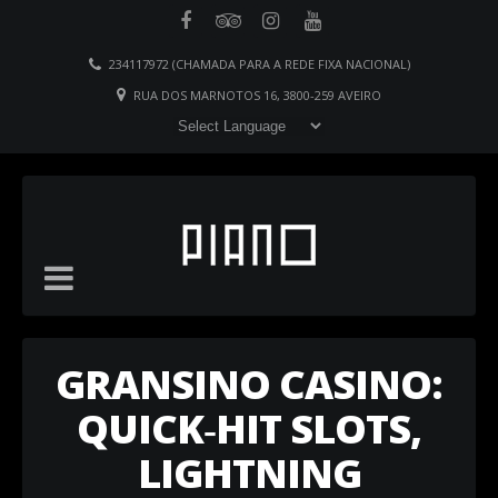
234117972 (CHAMADA PARA A REDE FIXA NACIONAL)
RUA DOS MARNOTOS 16, 3800-259 AVEIRO
GRANSINO CASINO:
QUICK‑HIT SLOTS,
LIGHTNING