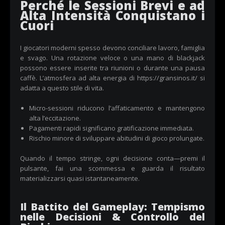
Perché le Sessioni Brevi e ad
Alta Intensità Conquistano i
Cuori
I giocatori moderni spesso devono conciliare lavoro, famiglia
e svago. Una rotazione veloce o una mano di blackjack
possono essere inserite tra riunioni o durante una pausa
caffè. L’atmosfera ad alta energia di
https://gransinos.it/
si
adatta a questo stile di vita.
Micro‑sessioni riducono l’affaticamento e mantengono
alta l’eccitazione.
Pagamenti rapidi significano gratificazione immediata.
Rischio minore di sviluppare abitudini di gioco prolungate.
Quando il tempo stringe, ogni decisione conta—premi il
pulsante, fai una scommessa e guarda il risultato
materializzarsi quasi istantaneamente.
Il Battito del Gameplay: Tempismo
nelle Decisioni & Controllo del