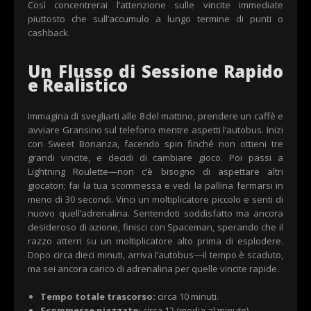
Così concentrerai l’attenzione sulle vincite immediate
piuttosto che sull’accumulo a lungo termine di punti o
cashback.
Un Flusso di Sessione Rapido
e Realistico
Immagina di svegliarti alle 8 del mattino, prendere un caffè e
avviare Gransino sul telefono mentre aspetti l’autobus. Inizi
con Sweet Bonanza, facendo spin finché non ottieni tre
grandi vincite, e decidi di cambiare gioco. Poi passi a
Lightning Roulette—non c’è bisogno di aspettare altri
giocatori; fai la tua scommessa e vedi la pallina fermarsi in
meno di 30 secondi. Vinci un moltiplicatore piccolo e senti di
nuovo quell’adrenalina. Sentendoti soddisfatto ma ancora
desideroso di azione, finisci con Spaceman, sperando che il
razzo atterri su un moltiplicatore alto prima di esplodere.
Dopo circa dieci minuti, arriva l’autobus—il tempo è scaduto,
ma sei ancora carico di adrenalina per quelle vincite rapide.
Tempo totale trascorso:
circa 10 minuti.
Scommesse piazzate:
circa 12 (media al minuto).