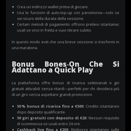
Crea un indirizzo wallet prima di giocare.
Usa le funzioni di auto‑top‑up con parsimonia—solo se
sei sicuro della durata della sessione.
Certain metodi di pagamento offrono prelievi istantanei;
usali se vinci in fretta e vuoi ritirare subito.
In questo modo eviti che una breve sessione si trasformi in
una maratona.
Bonus Bones‑On Che Si
Adattano a Quick Play
La piattaforma offre bonus di ricarica settimanali e giri
gratuiti attivabili senza ritardi—perfetti per chi desidera più
di un giro senza aspettare grandi promozioni.
50 % bonus di ricarica fino a €500:
Credito istantaneo
dopo deposito qualificante.
50 giri gratuiti con deposito di €20:
Nessun requisito
di scommessa se usati entro 24 ore.
Cashback live fino a €200:
Rimborso istantaneo sulle