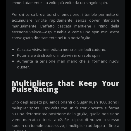
immediatamente—a volte più volte da un singolo spin.
Per chi cerca brevi burst di emozione, il tumble permette di
accumulare vincite rapidamente senza dover rilanciare
manualmente. L’effetto cascata mantiene il ritmo della
sessione veloce—ogni tumble è come uno spin mini extra
consegnato direttamente nel tuo portafoglio.
Cascata visiva immediata mentre i simboli cadono.
Potenziale di streak di multi‑win in un solo spin.
Aumenta la tensione man mano che si formano nuovi
cluster.
Multipliers that Keep Your
Pulse Racing
Uno degli aspetti più emozionanti di Sugar Rush 1000 sono i
multiplier spots. Ogni volta che un cluster vincente si ferma
su una determinata posizione della griglia, quella posizione
viene marcata e inizia a x2. Se colpisci di nuovo lo stesso
spot in un tumble successivo, il multiplier raddoppia—fino a