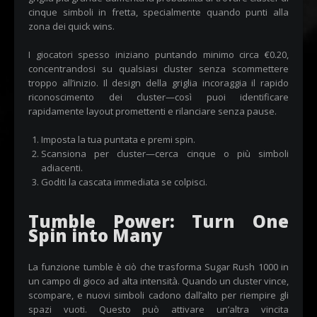
cinque simboli in fretta, specialmente quando punti alla
zona dei quick wins.
I giocatori spesso iniziano puntando minimo circa €0.20,
concentrandosi su qualsiasi cluster senza scommettere
troppo all’inizio. Il design della griglia incoraggia il rapido
riconoscimento dei cluster—così puoi identificare
rapidamente layout promettenti e rilanciare senza pause.
Imposta la tua puntata e premi spin.
Scansiona per cluster—cerca cinque o più simboli
adiacenti.
Goditi la cascata immediata se colpisci.
Tumble Power: Turn One
Spin into Many
La funzione tumble è ciò che trasforma Sugar Rush 1000 in
un campo di gioco ad alta intensità. Quando un cluster vince,
scompare, e nuovi simboli cadono dall’alto per riempire gli
spazi vuoti. Questo può attivare un’altra vincita