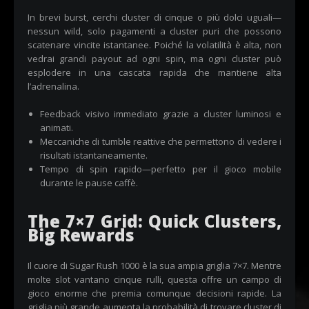
In brevi burst, cerchi cluster di cinque o più dolci uguali—
nessun wild, solo pagamenti a cluster puri che possono
scatenare vincite istantanee. Poiché la volatilità è alta, non
vedrai grandi payout ad ogni spin, ma ogni cluster può
esplodere in una cascata rapida che mantiene alta
l’adrenalina.
Feedback visivo immediato grazie a cluster luminosi e
animati.
Meccaniche di tumble reattive che permettono di vedere i
risultati istantaneamente.
Tempo di spin rapido—perfetto per il gioco mobile
durante le pause caffè.
The 7×7 Grid: Quick Clusters,
Big Rewards
Il cuore di
Sugar Rush 1000
è la sua ampia griglia 7×7. Mentre
molte slot vantano cinque rulli, questa offre un campo di
gioco enorme che premia comunque decisioni rapide. La
griglia più grande aumenta la probabilità di trovare cluster di