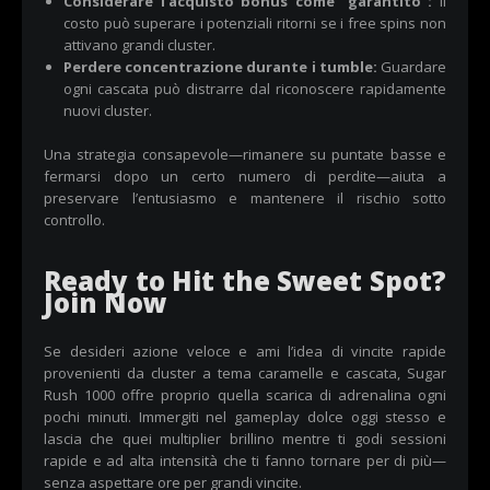
Considerare l’acquisto bonus come “garantito”:
Il
costo può superare i potenziali ritorni se i free spins non
attivano grandi cluster.
Perdere concentrazione durante i tumble:
Guardare
ogni cascata può distrarre dal riconoscere rapidamente
nuovi cluster.
Una strategia consapevole—rimanere su puntate basse e
fermarsi dopo un certo numero di perdite—aiuta a
preservare l’entusiasmo e mantenere il rischio sotto
controllo.
Ready to Hit the Sweet Spot?
Join Now
Se desideri azione veloce e ami l’idea di vincite rapide
provenienti da cluster a tema caramelle e cascata,
Sugar
Rush 1000
offre proprio quella scarica di adrenalina ogni
pochi minuti. Immergiti nel gameplay dolce oggi stesso e
lascia che quei multiplier brillino mentre ti godi sessioni
rapide e ad alta intensità che ti fanno tornare per di più—
senza aspettare ore per grandi vincite.