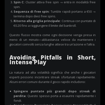
Spin C:
Cluster attiva free spin → entra in modalità free
spin.
Sequenza di free spin:
Tumble rapidi portano a €50 →
termina dopo dieci free spins.
Ritorno alla griglia principale:
Continua con puntate di
€0.20 fino a raggiungere il limite del bankroll.
Questo flusso mostra come ogni decisione venga presa in
meno di un minuto—abbastanza veloce da mantenere i
giocatori coinvolti senza lunghe attese tra un’azione e l’altra.
Avoiding Pitfalls in Short,
Intense Play
La natura ad alta volatilità significa che anche i giocatori
esperti possono incontrare streak sfortunati rapidamente.
Alcuni errori comuni durante il gioco rapido includono:
Spingere puntate più grandi dopo streak di
perdita:
Questo spesso porta a esaurire rapidamente i
fondi.