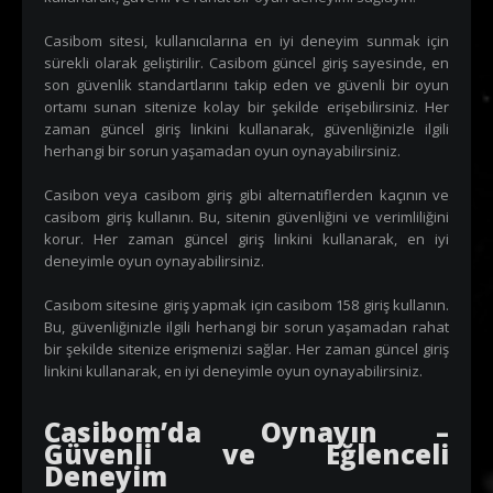
Casibom sitesi, kullanıcılarına en iyi deneyim sunmak için
sürekli olarak geliştirilir. Casibom güncel giriş sayesinde, en
son güvenlik standartlarını takip eden ve güvenli bir oyun
ortamı sunan sitenize kolay bir şekilde erişebilirsiniz. Her
zaman güncel giriş linkini kullanarak, güvenliğinizle ilgili
herhangi bir sorun yaşamadan oyun oynayabilirsiniz.
Casibon veya casibom giriş gibi alternatiflerden kaçının ve
casibom giriş kullanın. Bu, sitenin güvenliğini ve verimliliğini
korur. Her zaman güncel giriş linkini kullanarak, en iyi
deneyimle oyun oynayabilirsiniz.
Casıbom sitesine giriş yapmak için casibom 158 giriş kullanın.
Bu, güvenliğinizle ilgili herhangi bir sorun yaşamadan rahat
bir şekilde sitenize erişmenizi sağlar. Her zaman güncel giriş
linkini kullanarak, en iyi deneyimle oyun oynayabilirsiniz.
Casibom’da Oynayın –
Güvenli ve Eğlenceli
Deneyim