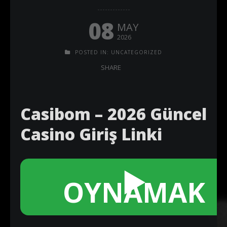
08
MAY
2026
POSTED IN:
UNCATEGORIZED
SHARE
Casibom – 2026 Güncel
Casino Giriş Linki
▶️
OYNAMAK