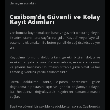
deneyim sunabilir.
Casibom’da Güvenli ve Kolay
Kayıt Adımları
Casibom’da kaydolmak için basit ve güvenli bir süreç izleyin.
İlk adım, sitenin ana sayfasına gidip “Kaydol” veya “Üye Ol”
butonuna tıklamaktır. Bu buton genellikle sağ üst köşede yer
alır.
Kaydolma formunu doldururken, gerekli bilgileri doğru ve
eksiksiz bir şekilde girin. Kullanıcı adınızı, e-posta adresinizi
ve şifrenizi belirleyin. Unutmayın, şifreniz güçlü olmalı ve her
zaman güvenli bir yerde saklanmalıdır.
Formu dolduktan sonra, e-posta adresinize gelen
doğrulama e-postasını açın ve içindeki bağlantıya tıklayın.
Bu, hesabınızı doğrulayarak kaydınızın tamamlanmasını
sağlar.
Basit ve güvenli bir şekilde kaydolduktan sonra, Casibom’da