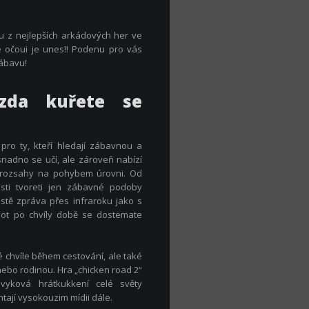
nu z nejlepších arkádových her ve
e očoui je unes!! Podenu pro vás
zábavu!
ízda kuřete se
 pro ty, kteří hledají zábavnou a
 snadno se učí, ale zároveň nabízí
í rozsahy na pohybem úrovni. Od
osti tvoreti jen zábavné podoby
cestě zpráva přes infraroku jako s
not po chvíly době se dostemate
é chvíle během cestování, ale také
nebo rodinou. Hra „chicken road 2“
vyková hrátkukkení celé světy
tají vysokouzim mídii dále.