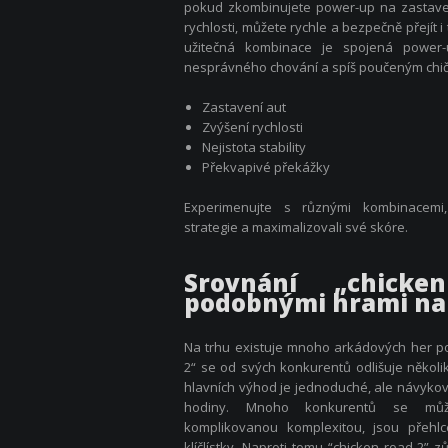
pokud zkombinujete power-up na zastave
rychlosti, můžete rychle a bezpečně přejít i t
užitečná kombinace je spojená power
nesprávného chování a spíš poučeným chič
Zastavení aut
Zvýšení rychlosti
Nejistota stability
Překvapivé překážky
Experimenujte s různými kombinacemi, a
strategie a maximalizovali své skóre.
Srovnání „chick
podobnými hrami na
Na trhu existuje mnoho arkádových her p
2“ se od svých konkurentů odlišuje několik
hlavních výhod je jednoduché, ale návykové
hodiny. Mnoho konkurentů se může 
komplikovanou komplexitou, jsou přehlce
klíčlístky. Naproti tomu “chicken road 2” zů