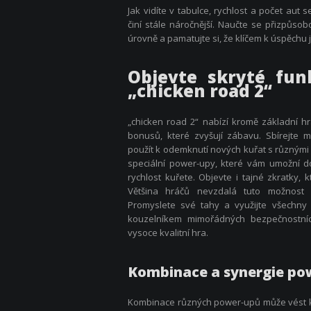
Jak vidíte v tabulce, rychlost a počet aut 
činí stále náročnější. Naučte se přizpůsob
úrovně a pamatujte si, že klíčem k úspěchu j
Objevte skryté fu
„chicken road 2“
„chicken road 2“ nabízí kromě základní hra
bonusů, které zvyšují zábavu. Sbírejte 
použít k odemknutí nových kuřat s různými
speciální power-upy, které vám umožní d
rychlost kuřete. Objevte i tajné zkratky, kt
Většina hráčů nevzdalá tuto možnost
Promyslete své tahy a využijte všechny
kouzelníkem mimořádných bezpečnostní
vysoce kvalitní hra.
Kombinace a synergie po
Kombinace různých power-upů může vést k f