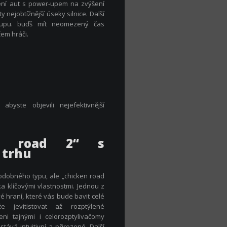
ní aut s power-upem na zvýšení
y nejobtížnější úseky silnice. Další
-upu. buďš mít neomezený čas
em hráči.
byste objevili nejefektivnější
en road 2“ s
 trhu
odobného typu, ale „chicken road
a klíčovými vlastnostmi. Jednou z
 hraní, které vás bude bavit celé
jevitistovat až rozptýlené
ni tajnými i celorozptylivačomy
stává intuitivní a přirozené. Další