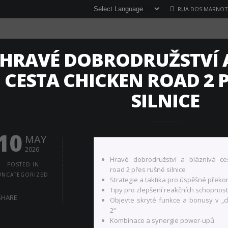
RUA DOS MARNOTO
HRAVÉ DOBRODRUŽSTVÍ 
CESTA CHICKEN ROAD 2 
SILNICE
10
MAY
2026
Hravé dobrodružství a bláznivá ce
POSTED IN:
road 2 přes rušné silnice
UNCATEGORIZED
Strategie a taktika pro úspěšné překon
Tipy pro zlepšení reakčních schopnost
SHARE
Objevte skryté funkce a bonusy v „c
2“
Kombinace a synergie power-upů