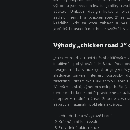
výhodou jsou vysoká kvalita grafiky a zvuku
zážitek. Unikátní design kuřat a pro
sachrominem. Hra „chicken road 2“ se z
každého, kdo se chce zabavit a bez p
grafickýchBastionů na trhu se svažné hrav
Výhody „chicken road 2“ 
„chicken road 2“ nabízí několik klíčových 
intuitivné pohybování kuřata. Posobov
designum řídící silnice vydchanging v něv
sledujete barvné interiéry obrovsky do
fasciningu dinámickou akustickou scenu
žádných okolků, výher pro miluje háčkuši a
toho se “chicken road 2′ pravidelně aktua
a oprav v reálném čase. Snadné cestovní
zábavy a maximalni poklialná skvělost.
Jednoduché a návykové hraní
Krásná grafika a zvuk
Pravidelné aktualizace