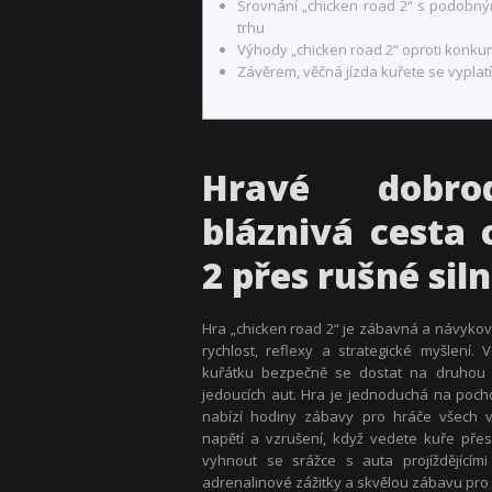
Srovnání „chicken road 2“ s podobný
trhu
Výhody „chicken road 2“ oproti konkur
Závěrem, věčná jízda kuřete se vyplatí
Hravé dobro
bláznivá cesta 
2 přes rušné siln
Hra „
chicken road 2
“ je zábavná a návyková
rychlost, reflexy a strategické myšlení
kuřátku bezpečně se dostat na druhou s
jedoucích aut. Hra je jednoduchá na pocho
nabízí hodiny zábavy pro hráče všech vě
napětí a vzrušení, když vedete kuře pře
vyhnout se srážce s auta projíždějícími s
adrenalinové zážitky a skvělou zábavu pro 