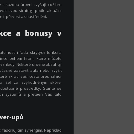
se s každou úrovní zvyšují, což hru
ovat svou strategii podle aktuální
e trpělivost a soustředění.
nkce a bonusy v
telnosti i řadu skrytých funkcí a
mince během hraní, které můžete
 vzhledy. Některé úrovně obsahují
očasně zastavit auta nebo zvýšit
eré zkrátí vaši cestu přes silnici.
 a šel za zvýhodněným skóre.
 dostupné prostředky. Staňte se
ch systémů a přeteen Vás tato
wer-upů
ascinujícím synergiím. Například