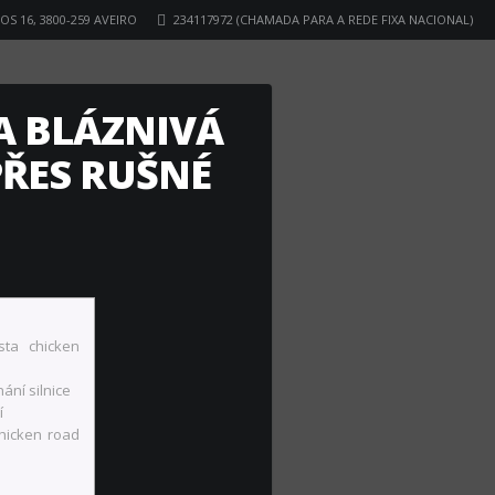
S 16, 3800-259 AVEIRO
234117972 (CHAMADA PARA A REDE FIXA NACIONAL)
A BLÁZNIVÁ
PŘES RUŠNÉ
sta chicken
ání silnice
í
hicken road