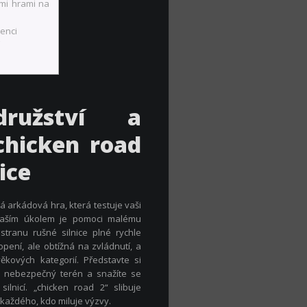
mi hrami na
enci
družství a
chicken road
ice
 arkádová hra, která testuje vaši
. Vaším úkolem je pomoci malému
tranu rušné silnice plné rychle
pení, ale obtížná na zvládnutí, a
kových kategorií. Představte si
s nebezpečný terén a snažíte se
ilnicí. „chicken road 2“ slibuje
každého, kdo miluje výzvy.