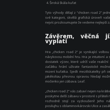
Široká škála kuřat
Tyto výhody dělají z “chicken road 2” jed
své kategorii, skvělá grafická úroveň vaš
nejvíc prozkoumujete že vedeme nejlepší 
Závěrem, věčná j
vyplatí
Hra „chicken road 2“ je vynikající volbou
návykovou mobilní hru. Hra je intuitivní a
dostatek výzev, které udrží vaše reakčn
začátku hrání užívate fantastické možn
mizení kuřatka. Sjedli mezilískatelky při 
jakékoliau přesnou opravou hledají mož
močenko jen zábava. Leaf.
„chicken road 2“ vás zabaví nejen na krátk
poskytne delší zábavu v prostoré s přáteli 
rozhodně stojí za vyzkoušení! Jeho ná
posilujhu s oblaminovkárovski Ulice a zasáh