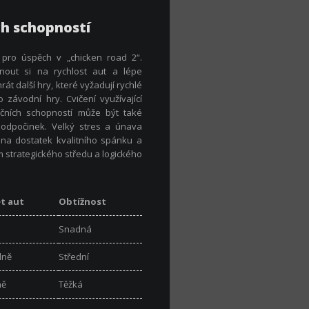
ch schopností
é pro úspěch v „chicken road 2“.
out si na rychlost aut a lépe
rát další hry, které vyžadují rychlé
 závodní hry. Cvičení využívající
kčních schopností může být také
a odpočinek. Velký stres a únava
 na dostatek kvalitního spánku a
m strategického středu a logického
t aut
Obtížnost
Snadná
dně
Střední
ně
Těžká