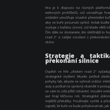
Hra je k dispozici na různých platformá
webových prohlížečů, což usnadňuje hran
ovládání umožňuje snadné přemístění kuř
aby se kuře posunulo vpřed. Avšak buďte o
zvyšuje s každou úrovní, což klade větší n
Čím dále se dostanete, tím obtížnější to b
road 2“ a zažijte vzrušení z překonává
skóre.
Strategie a takti
překonání silnice
Úspěch ve hře „chicken road 2“ vyžaduje
strategické myšlení. Musíte pečlivě sle
pohyby tak, abyste se vyhnuli srážce. Velm
auty a počkat na správný okamžik k postupu
se vám to zdá příliš riskantní. Vizuální v
aut hrají klíčovou roli. Strategické pl
nejtěžší překážky. Používejte rychlé a př
zajistili, že kuře se bude pohybovat tak, jak