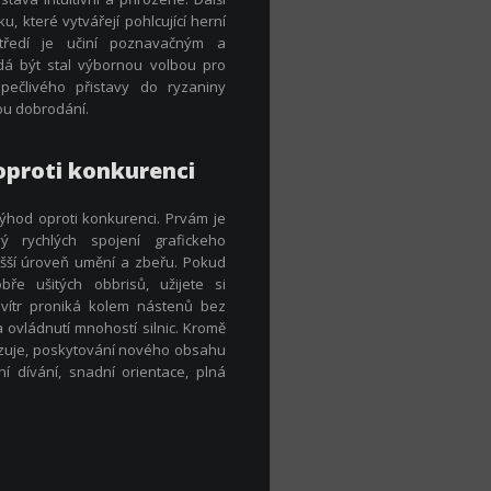
, které vytvářejí pohlcující herní
středí je učiní poznavačným a
dá být stal výbornou volbou pro
ečlivého přistavy do ryzaniny
ou dobrodání.
oproti konkurenci
výhod oproti konkurenci. Prvám je
ý rychlých spojení grafickeho
yšší úroveň umění a zbeřu. Pokud
bře ušitých obbrisů, užijete si
 vítr proniká kolem nástenů bez
 ovládnutí mnohostí silnic. Kromě
lizuje, poskytování nového obsahu
 dívání, snadní orientace, plná