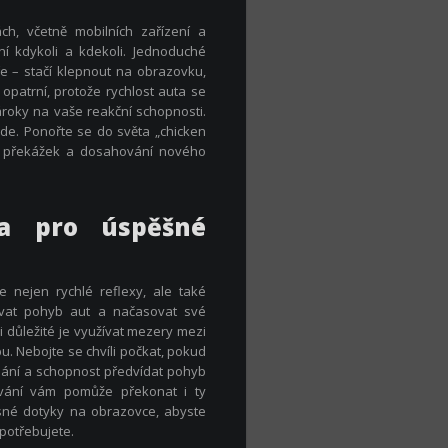
ch, včetně mobilních zařízení a
í kdykoli a kdekoli. Jednoduché
e – stačí klepnout na obrazovku,
patrní, protože rychlost auta se
ároky na vaše reakční schopnosti.
ude. Ponořte se do světa „chicken
ní překážek a dosahování nového
ka pro úspěšné
 nejen rychlé reflexy, ale také
dovat pohyb aut a načasovat své
i důležité je využívat mezery mezi
. Nebojte se chvíli počkat, pokud
nímání a schopnost předvídat pohyb
ánování vám pomůže překonat i ty
esné dotyky na obrazovce, abyste
 potřebujete.