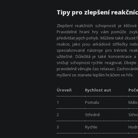
Tipy pro zlepšení reakční
Zlepšení reakčních schopností je klíčov
Pravidelné hraní hry vám pomůže zvykn
předvídat jejich pohyb. Můžete také zkusit h
reakce, jako jsou arkádové střílečky nebo
specializované nástroje pro trénink rea
užitečné. Důležitá je také koncentrace 
snižují schopnost rychle reagovat. Dbejte
pravidelně věnujte čas relaxaci. Zachování
myšlení se stanete lepším hráčem ve hře.
Úroveň
Rychlost aut
Poče
1
Pomalu
Málo
2
Středně
Stře
3
Rychle
Hod