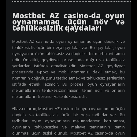
Mostbet AZ casino-da oyun
oynamamaq üçün növ və
təhlükəsizlik qaydaları
Mostbet AZ casino-da oyun oynamamaq üçün dəqiqlik və
təhlükəsizlik üçün bir neçə qaydalar var. Bu qaydalar, oyun
oynayanlar üçün təhlükəsiz və dəqiqlikli bir mərhələni təmin
edir. Öncəlikli, qeydiyyat prosesində doğru və təhlükəsiz
şərtlərdən istifadə etməliyinizdir. Mostbet AZ qeydiyyat
prosesində e-poçt və mobil nömrənizi daxil etmək, bu
nömrənin doğruluğunu təsdiq etmək və təhlükəsiz şərtlərdən
istifadə etmək lazımdır. Bu proses, oyun oynayanların
məlumatlarının təhlükəsizdirilməsini təmin edir və onların
məlumatlarını korunur və təhlükəsiz edir.
Əlavə olaraq, Mostbet AZ casino-da oyun oynamamaq üçün
dəqiqlik və təhlükəsizlik üçün bir neçə tədbirlər var. Bu
tədbirlər, oyun oynayanların məlumatlarının korunması,
oyunların təhlükəsizliyi və maliyyə təminatının təmin
olunması üçün təşkil olunub. Mostbet AZ casino-da oyun