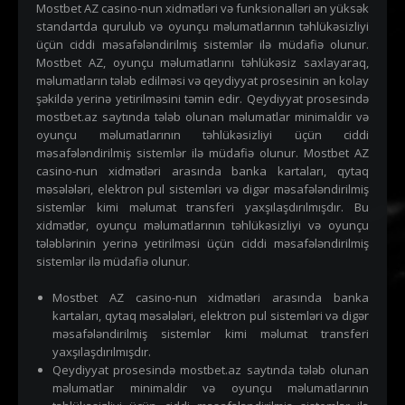
Mostbet AZ casino-nun xidmətləri və funksionalləri ən yüksək
standartda qurulub və oyunçu məlumatlarının təhlükəsizliyi
üçün ciddi məsafələndirilmiş sistemlər ilə müdafiə olunur.
Mostbet AZ, oyunçu məlumatlarını təhlükəsiz saxlayaraq,
məlumatların tələb edilməsi və qeydiyyat prosesinin ən kolay
şəkildə yerinə yetirilməsini təmin edir. Qeydiyyat prosesində
mostbet.az saytında tələb olunan məlumatlar minimaldir və
oyunçu məlumatlarının təhlükəsizliyi üçün ciddi
məsafələndirilmiş sistemlər ilə müdafiə olunur. Mostbet AZ
casino-nun xidmətləri arasında banka kartaları, qytaq
məsələləri, elektron pul sistemləri və digər məsafələndirilmiş
sistemlər kimi məlumat transferi yaxşılaşdırılmışdır. Bu
xidmətlər, oyunçu məlumatlarının təhlükəsizliyi və oyunçu
tələblərinin yerinə yetirilməsi üçün ciddi məsafələndirilmiş
sistemlər ilə müdafiə olunur.
Mostbet AZ casino-nun xidmətləri arasında banka
kartaları, qytaq məsələləri, elektron pul sistemləri və digər
məsafələndirilmiş sistemlər kimi məlumat transferi
yaxşılaşdırılmışdır.
Qeydiyyat prosesində mostbet.az saytında tələb olunan
məlumatlar minimaldir və oyunçu məlumatlarının