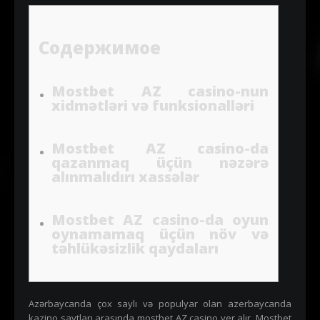
Содержимое
Mostbet AZ casino-nun
xidmətləri və funksionalləri
Mostbet AZ casino-da
qazanmaq üçün nəzərə
alınmalıdırı xassələr
Mostbet AZ casino-da oyun
oynamamaq üçün növ və
təhlükəsizlik qaydaları
Azərbaycanda çox saylı və populyar olan azerbaycanda
kazino saytları arasında
mostbet
AZ casino yer alır. Mostbet