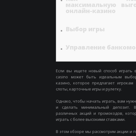
максимальную выг
онлайн-казино
Выбор игры
Управление банком
Если вы ищете новый способ играть 
casino
может быть идеальным выборо
казино, которое предлагает игрокам
слоты, карточные игры и рулетку.
Однако, чтобы начать играть, вам нужн
и сделать минимальный депозит. 
различных акций и промокодов, кото
играть с более высокими ставками.
В этом обзоре мы рассмотрим акции и 