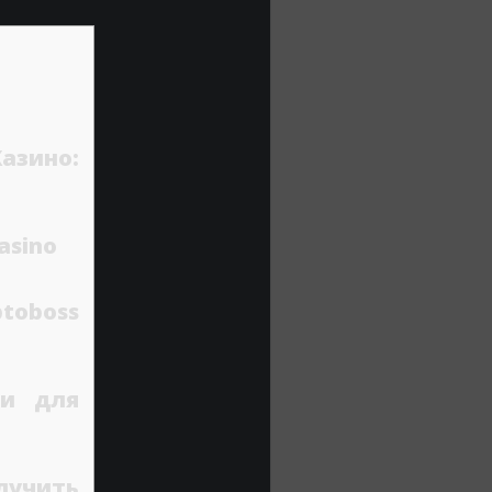
азино:
asino
toboss
и для
ить