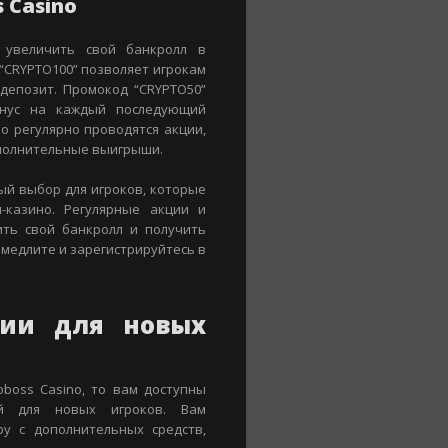
 Casino
увеличить свой банкролл в
 “CRYPTO100” позволяет игрокам
депозит. Промокод “CRYPTO50”
онус на каждый последующий
no регулярно проводятся акции,
ополнительные выигрыши.
ный выбор для игроков, которые
-казино. Регулярные акции и
ть свой банкролл и получить
медлите и зарегистрируйтесь в
ии для новых
oboss Casino, то вам доступны
й для новых игроков. Вам
ру с дополнительных средств,