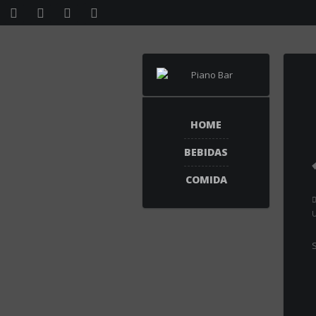
HOME
BEBIDAS
COMIDA