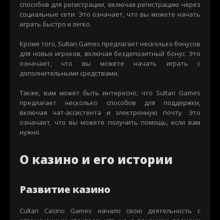
способов для регистрации, включая регистрацию через
социальные сети. Это означает, что вы можете начать
играть быстро и легко.
Кроме того, Sultan Games предлагает несколько бонусов
для новых игроков, включая бездепозитный бонус. Это
означает, что вы можете начать играть с
дополнительными средствами.
Также, вам может быть интересно, что Sultan Games
предлагает несколько способов для поддержки,
включая чат-ассистента и электронную почту. Это
означает, что вы можете получить помощь, если вам
нужно.
О казино и его истории
Развитие казино
Сultan Casino Games начало свою деятельность с