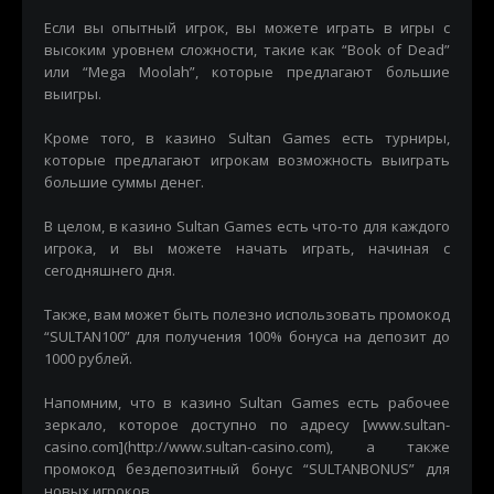
Если вы опытный игрок, вы можете играть в игры с
высоким уровнем сложности, такие как “Book of Dead”
или “Mega Moolah”, которые предлагают большие
выигры.
Кроме того, в казино Sultan Games есть турниры,
которые предлагают игрокам возможность выиграть
большие суммы денег.
В целом, в казино Sultan Games есть что-то для каждого
игрока, и вы можете начать играть, начиная с
сегодняшнего дня.
Также, вам может быть полезно использовать промокод
“SULTAN100” для получения 100% бонуса на депозит до
1000 рублей.
Напомним, что в казино Sultan Games есть рабочее
зеркало, которое доступно по адресу [www.sultan-
casino.com](http://www.sultan-casino.com), а также
промокод бездепозитный бонус “SULTANBONUS” для
новых игроков.