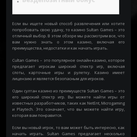
Если вы ищете новый способ развлечения или хотите
попробовать свою удачу, то казино Sultan Games – это
отличный выбор. В этом обзоре мы рассмотрим все, что
вам нужно знать о этом казино, включая его
преимущества, недостатки и как начать играть.
Сultan Games – это популярное онлайн-казино, которое
предлагает игрокам широкий спектр игр, включая
слоты, карточные игры и рулетку. Казино имеет
лицензию и является безопасным для игроков.
Один
султан казино
из преимуществ Sultan Games – это
его широкий спектр игр. Вы можете найти игры от
известных разработчиков, таких как NetEnt, Microgaming
и Playtech. Это означает, что вы можете найти игру,
которая вам понравится.
Если вы новый игрок, то вам может быть интересно, как
начать играть. Sultan Games предлагает несколько