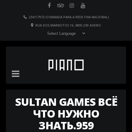
234117972 (CHAMADA PARA A REDE FIXA NACIONAL)
RUA DOS MARNOTOS 16, 3800-259 AVEIRO
SULTAN GAMES ВСЁ
ЧТО НУЖНО
ЗНАТЬ.959