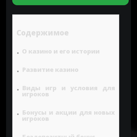
Содержимое
О казино и его истории
Развитие казино
Виды игр и условия для
игроков
Бонусы и акции для новых
игроков
Бездепозитный бонус