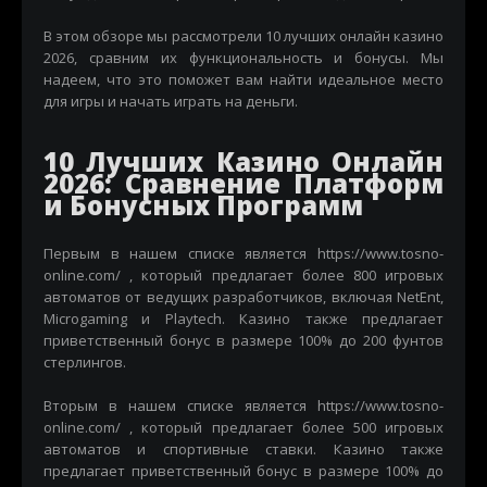
В этом обзоре мы рассмотрели 10 лучших онлайн казино
2026, сравним их функциональность и бонусы. Мы
надеем, что это поможет вам найти идеальное место
для игры и начать играть на деньги.
10 Лучших Казино Онлайн
2026: Сравнение Платформ
и Бонусных Программ
Первым в нашем списке является https://www.tosno-
online.com/ , который предлагает более 800 игровых
автоматов от ведущих разработчиков, включая NetEnt,
Microgaming и Playtech. Казино также предлагает
приветственный бонус в размере 100% до 200 фунтов
стерлингов.
Вторым в нашем списке является https://www.tosno-
online.com/ , который предлагает более 500 игровых
автоматов и спортивные ставки. Казино также
предлагает приветственный бонус в размере 100% до