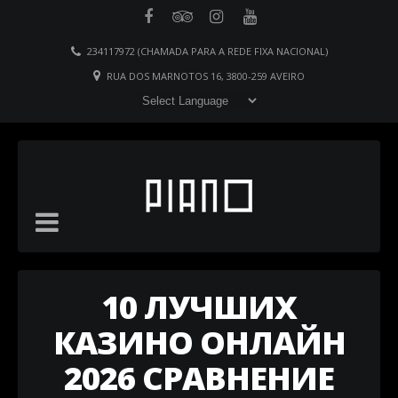
234117972 (CHAMADA PARA A REDE FIXA NACIONAL)
RUA DOS MARNOTOS 16, 3800-259 AVEIRO
10 ЛУЧШИХ
КАЗИНО ОНЛАЙН
2026 СРАВНЕНИЕ