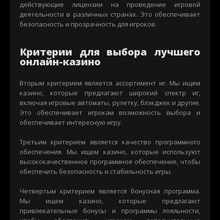
действующие лицензии на проведение игровой
деятельности в различных странах. Это обеспечивает
безопасность и прозрачность для игроков.
Критерии для выбора лучшего
онлайн-казино
Вторым критерием является ассортимент иг. Мы ищем
казино, которые предлагают широкий спектр иг,
включая игровые автоматы, рулетку, блэкджек и другие.
Это обеспечивает игрокам возможность выбора и
обеспечивает интересную игру.
Третьим критерием является качество программного
обеспечения. Мы ищем казино, которые используют
высококачественное программное обеспечение, чтобы
обеспечить безопасность и стабильность игры.
Четвертым критерием является бонусная программа.
Мы ищем казино, которые предлагают
привлекательные бонусы и программы лояльности,