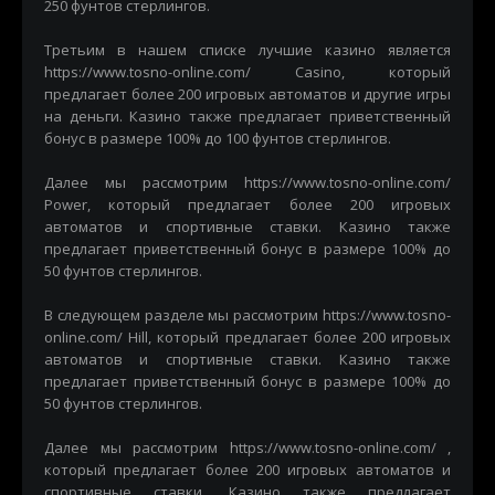
250 фунтов стерлингов.
Третьим в нашем списке
лучшие казино
является
https://www.tosno-online.com/ Casino, который
предлагает более 200 игровых автоматов и другие игры
на деньги. Казино также предлагает приветственный
бонус в размере 100% до 100 фунтов стерлингов.
Далее мы рассмотрим https://www.tosno-online.com/
Power, который предлагает более 200 игровых
автоматов и спортивные ставки. Казино также
предлагает приветственный бонус в размере 100% до
50 фунтов стерлингов.
В следующем разделе мы рассмотрим https://www.tosno-
online.com/ Hill, который предлагает более 200 игровых
автоматов и спортивные ставки. Казино также
предлагает приветственный бонус в размере 100% до
50 фунтов стерлингов.
Далее мы рассмотрим https://www.tosno-online.com/ ,
который предлагает более 200 игровых автоматов и
спортивные ставки. Казино также предлагает