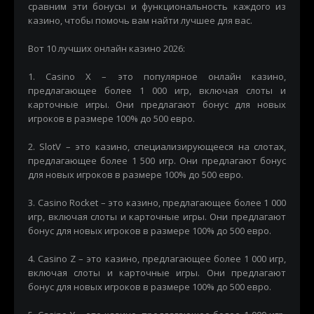
сравним эти бонусы и функциональность каждого из
казино, чтобы помочь вам найти лучшее для вас.
Вот 10 лучших онлайн казино 2026:
1. Casino X – это популярное онлайн казино,
предлагающее более 1 000 игр, включая слоты и
карточные игры. Они предлагают бонус для новых
игроков в размере 100% до 500 евро.
2. SlotV – это казино, специализирующееся на слотах,
предлагающее более 1 500 игр. Они предлагают бонус
для новых игроков в размере 100% до 500 евро.
3. Casino Rocket – это казино, предлагающее более 1 000
игр, включая слоты и карточные игры. Они предлагают
бонус для новых игроков в размере 100% до 500 евро.
4. Casino Z – это казино, предлагающее более 1 000 игр,
включая слоты и карточные игры. Они предлагают
бонус для новых игроков в размере 100% до 500 евро.