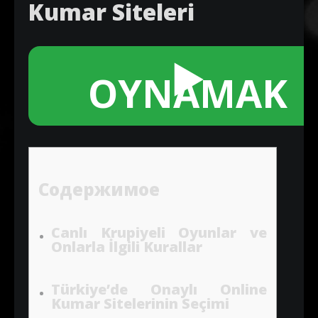
Kumar Siteleri
▶️
OYNAMAK
Содержимое
Canlı Krupiyeli Oyunlar ve
Onlarla İlgili Kurallar
Türkiye’de Onaylı Online
Kumar Sitelerinin Seçimi