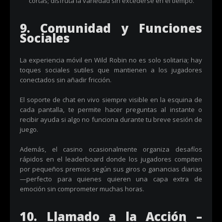
cortas; disfruta la variedad sin excederse en el tiempo.
9. Comunidad y Funciones
Sociales
La experiencia móvil en Wild Robin no es solo solitaria; hay
toques sociales sutiles que mantienen a los jugadores
conectados sin añadir fricción.
El soporte de chat en vivo siempre visible en la esquina de
cada pantalla, te permite hacer preguntas al instante o
recibir ayuda si algo no funciona durante tu breve sesión de
juego.
Además, el casino ocasionalmente organiza desafíos
rápidos en el leaderboard donde los jugadores compiten
por pequeños premios según sus giros o ganancias diarias
—perfecto para quienes quieren una capa extra de
emoción sin comprometer muchas horas.
10. Llamado a la Acción –