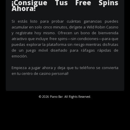
¡Consigue Tus Free Spins
Ahora!
Si estás listo para probar cuántas ganancias puedes
acumular en solo cinco minutos, dirígete a Wild Robin Casino
y regístrate hoy mismo. Ofrecen un bono de bienvenida
atractivo que incluye free spins—sin condiciones—para que
puedas explorar la plataforma sin riesgo mientras disfrutas
de un juego móvil diseñado para ráfagas rápidas de
emoción.
Empieza a jugar ahora y deja que tu teléfono se convierta
en tu centro de casino personal!
© 2026 Piano Bar. All Rights Reserved.