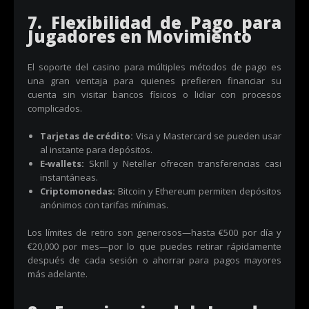
7. Flexibilidad de Pago para
Jugadores en Movimiento
El soporte del casino para múltiples métodos de pago es
una gran ventaja para quienes prefieren financiar su
cuenta sin visitar bancos físicos o lidiar con procesos
complicados.
Tarjetas de crédito:
Visa y Mastercard se pueden usar
al instante para depósitos.
E‑wallets:
Skrill y Neteller ofrecen transferencias casi
instantáneas.
Criptomonedas:
Bitcoin y Ethereum permiten depósitos
anónimos con tarifas mínimas.
Los límites de retiro son generosos—hasta €500 por día y
€20,000 por mes—por lo que puedes retirar rápidamente
después de cada sesión o ahorrar para pagos mayores
más adelante.