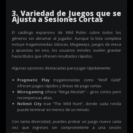
3. Variedad de Juegos que se
Ajusta a Sesiones Cortas
El catálogo expansivo de Wild Robin cubre todos los
géneros sin abrumar al jugador. Aunque la lista completa
incluye tragamonedas clásicas, Megaways, juegos de mesa
y apuestas en vivo, los usuarios móviles suelen gravitar
hacia títulos que ofrecen resultados rápidos.
Algunas opciones destacadas para jugar rápidamente:
Pragmatic Play
tragamonedas como “Wolf Gold”
ofrecen pagos rápidos y líneas de pago cortas.
Microgaming
ofrece “Mega Moolah” – giros cortos pero
recompensas altas.
Nolimit City
trae “The Wild Hunt”, donde cada ronda
puede terminar en menos de un minuto.
Con tanta diversidad, puedes probar un juego nuevo cada
vez que ingreses sin comprometerte a una sesión