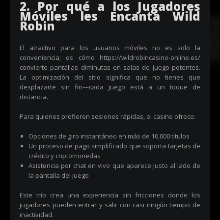
2. Por qué a los Jugadores
Móviles les Encanta Wild
Robin
El atractivo para los usuarios móviles no es solo la
conveniencia; es cómo
https://wildrobincasino-online.es/
convierte pantallas diminutas en salas de juego potentes.
La optimización del sitio significa que no tienes que
desplazarte sin fin—cada juego está a un toque de
distancia.
Para quienes prefieren sesiones rápidas, el casino ofrece:
Opciones de giro instantáneo en más de 10,000 títulos
Un proceso de pago simplificado que soporta tarjetas de
crédito y criptomonedas
Asistencia por chat en vivo que aparece justo al lado de
la pantalla del juego
Este trío crea una experiencia sin fricciones donde los
jugadores pueden entrar y salir con casi ningún tiempo de
inactividad.