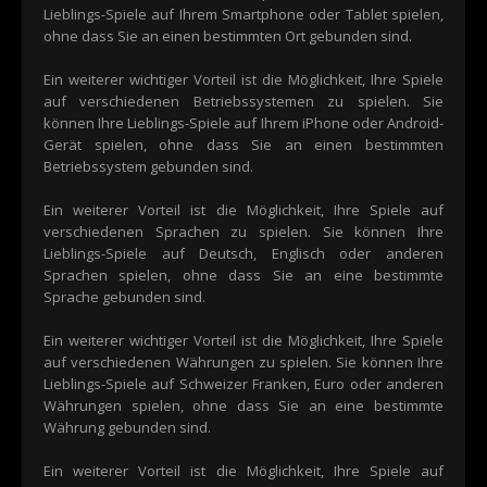
Lieblings-Spiele auf Ihrem Smartphone oder Tablet spielen,
ohne dass Sie an einen bestimmten Ort gebunden sind.
Ein weiterer wichtiger Vorteil ist die Möglichkeit, Ihre Spiele
auf verschiedenen Betriebssystemen zu spielen. Sie
können Ihre Lieblings-Spiele auf Ihrem iPhone oder Android-
Gerät spielen, ohne dass Sie an einen bestimmten
Betriebssystem gebunden sind.
Ein weiterer Vorteil ist die Möglichkeit, Ihre Spiele auf
verschiedenen Sprachen zu spielen. Sie können Ihre
Lieblings-Spiele auf Deutsch, Englisch oder anderen
Sprachen spielen, ohne dass Sie an eine bestimmte
Sprache gebunden sind.
Ein weiterer wichtiger Vorteil ist die Möglichkeit, Ihre Spiele
auf verschiedenen Währungen zu spielen. Sie können Ihre
Lieblings-Spiele auf Schweizer Franken, Euro oder anderen
Währungen spielen, ohne dass Sie an eine bestimmte
Währung gebunden sind.
Ein weiterer Vorteil ist die Möglichkeit, Ihre Spiele auf