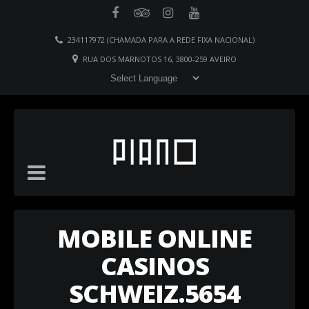
234117972 (CHAMADA PARA A REDE FIXA NACIONAL)
RUA DOS MARNOTOS 16, 3800-259 AVEIRO
MOBILE ONLINE
CASINOS
SCHWEIZ.5654