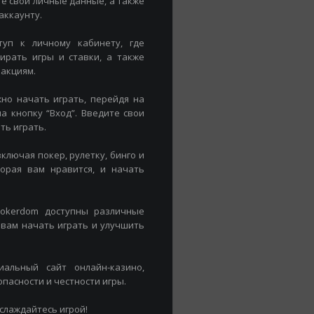
те свои личные данные, а также
аккаунту.
туп к личному кабинету, где
ирать игры и ставки, а также
 акциям.
жно начать играть, перейдя на
а кнопку “Вход”. Введите свои
ть играть.
ключая покер, рулетку, бинго и
торая вам нравится, и начать
Pokerdom доступны различные
 вам начать играть и улучшить
альный сайт онлайн-казино,
пасности и честности игры.
слаждайтесь игрой!