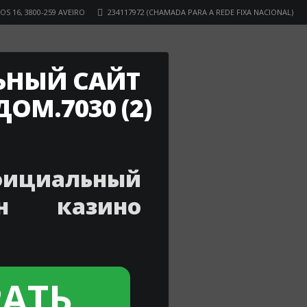
S 16, 3800-259 AVEIRO
234117972 (CHAMADA PARA A REDE FIXA NACIONAL)
ЬНЫЙ САЙТ
М.7030 (2)
фициальный
н казино
РАТЬ