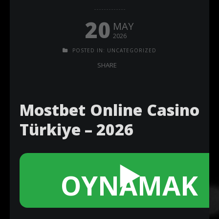
20
MAY
2026
POSTED IN:
UNCATEGORIZED
SHARE
Mostbet Online Casino
Türkiye – 2026
▶️
OYNAMAK