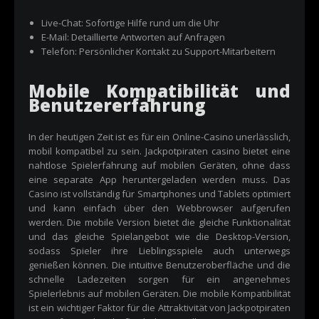
Live-Chat: Sofortige Hilfe rund um die Uhr
E-Mail: Detaillierte Antworten auf Anfragen
Telefon: Persönlicher Kontakt zu Support-Mitarbeitern
Mobile Kompatibilität und
Benutzererfahrung
In der heutigen Zeit ist es für ein Online-Casino unerlässlich,
mobil kompatibel zu sein. Jackpotpiraten casino bietet eine
nahtlose Spielerfahrung auf mobilen Geräten, ohne dass
eine separate App heruntergeladen werden muss. Das
Casino ist vollständig für Smartphones und Tablets optimiert
und kann einfach über den Webbrowser aufgerufen
werden. Die mobile Version bietet die gleiche Funktionalität
und das gleiche Spielangebot wie die Desktop-Version,
sodass Spieler ihre Lieblingsspiele auch unterwegs
genießen können. Die intuitive Benutzeroberfläche und die
schnelle Ladezeiten sorgen für ein angenehmes
Spielerlebnis auf mobilen Geräten. Die mobile Kompatibilität
ist ein wichtiger Faktor für die Attraktivität von Jackpotpiraten