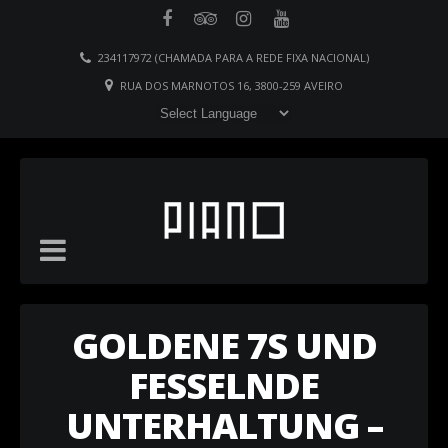
234117972 (CHAMADA PARA A REDE FIXA NACIONAL)
RUA DOS MARNOTOS 16, 3800-259 AVEIRO
GOLDENE 7S UND
FESSELNDE
UNTERHALTUNG –