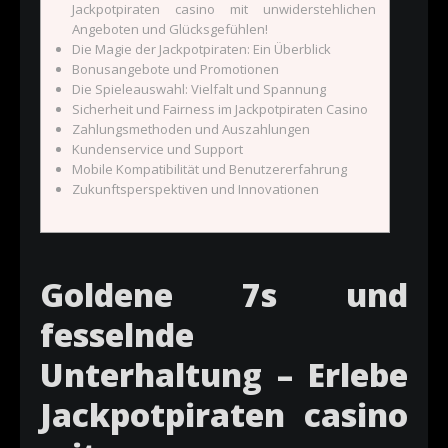
Jackpotpiraten casino mit unwiderstehlichen
Angeboten und Glücksgefühlen!
Die Magie der Jackpotpiraten: Ein Überblick
Bonusangebote und Promotionen
Die Spieleauswahl: Vielfalt und Spannung
Sicherheit und Fairness im Jackpotpiraten Casino
Zahlungsmethoden und Auszahlungen
Kundenservice und Support
Mobile Kompatibilität und Benutzererfahrung
Zukunftsperspektiven und Innovationen
Goldene 7s und
fesselnde
Unterhaltung – Erlebe
Jackpotpiraten casino