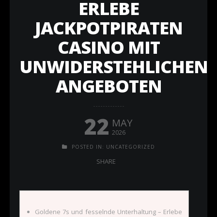
ERLEBE
JACKPOTPIRATEN
CASINO MIT
UNWIDERSTEHLICHEN
ANGEBOTEN
22
MAY
2026
POSTED IN:
UNCATEGORIZED
SHARE
Goldene 7s und fesselnde Unterhaltung – Erlebe