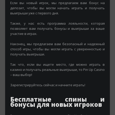
Если вы новый игрок, мы предлагаем вам бонус на
депозит, чтобы вы могли начать играть и получать
выигрыши уже с первого дня.
Также, у нас есть программа лояльности, которая
позволяет вам получать бонусы и выигрыши за ваше
участие в играх.
Наконец, мы предлагаем вам безопасный и надежный
способ игры, чтобы вы могли играть с уверенностью и
получать выигрыши.
Так что, если вы ищете место, где можно играть в
казино и получать реальные выигрыши, то Pin Up Casino
– ваш выбор!
Зарегистрируйтесь сейчас и начните играть!
Бесплатные спины и
бонусы для новых игроков