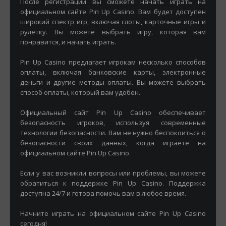
После регистрации вы сможете начать играть на
официальном сайте Pin Up Casino. Вам будет доступен
широкий спектр игр, включая слоты, карточные игры и
рулетку. Вы можете выбрать игру, которая вам
понравится, и начать играть.
Pin Up Casino предлагает игрокам несколько способов
оплаты, включая банковские карты, электронные
деньги и другие методы оплаты. Вы можете выбрать
способ оплаты, который вам удобен.
Официальный сайт Pin Up Casino обеспечивает
безопасность игроков, используя современные
технологии безопасности. Вам не нужно беспокоиться о
безопасности своих данных, когда играете на
официальном сайте Pin Up Casino.
Если у вас возникли вопросы или проблемы, вы можете
обратиться к поддержке Pin Up Casino. Поддержка
доступна 24/7 и готова помочь вам в любое время.
Начните играть на официальном сайте Pin Up Casino
сегодня!