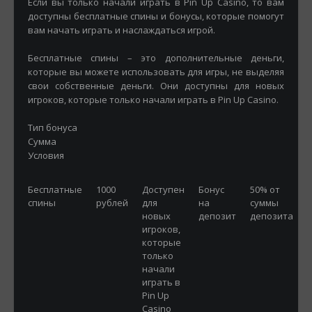
Если вы только начали играть в Pin Up Casino, то вам
доступны бесплатные спины и бонусы, которые помогут
вам начать играть и наслаждаться игрой.
Бесплатные спины – это дополнительные деньги,
которые вы можете использовать для игры, не выделяя
свои собственные деньги. Они доступны для новых
игроков, которые только начали играть в Pin Up Casino.
Тип бонуса
Сумма
Условия
Бесплатные
1000
Доступен
Бонус
50% от
спины
рублей
для
на
суммы
новых
депозит
депозита
игроков,
и
которые
только
начали
играть в
и
Pin Up
P
Casino
C