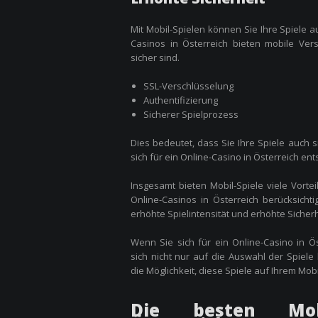
Mit Mobil-Spielen können Sie Ihre Spiele au
Casinos in Österreich bieten mobile Vers
sicher sind.
SSL-Verschlüsselung
Authentifizierung
Sicherer Spielprozess
Dies bedeutet, dass Sie Ihre Spiele auch 
sich für ein Online-Casino in Österreich en
Insgesamt bieten Mobil-Spiele viele Vortei
Online-Casinos in Österreich berücksichtige
erhöhte Spielintensität und erhöhte Sicherh
Wenn Sie sich für ein Online-Casino in Ös
sich nicht nur auf die Auswahl der Spiele
die Möglichkeit, diese Spiele auf Ihrem Mobi
Die besten Mobi