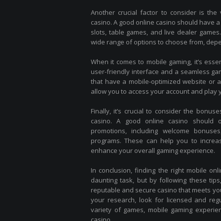
Another crucial factor to consider is the
casino. A good online casino should have a
slots, table games, and live dealer games.
wide range of options to choose from, dep
When it comes to mobile gaming, it’s essent
user-friendly interface and a seamless ga
that have a mobile-optimized website or a
allow you to access your account and play 
Finally, it’s crucial to consider the bonu
casino. A good online casino should
promotions, including welcome bonuses
programs. These can help you to increa
enhance your overall gaming experience.
In conclusion, finding the right mobile on
daunting task, but by following these tip
reputable and secure casino that meets y
your research, look for licensed and reg
variety of games, mobile gaming experie
casino.