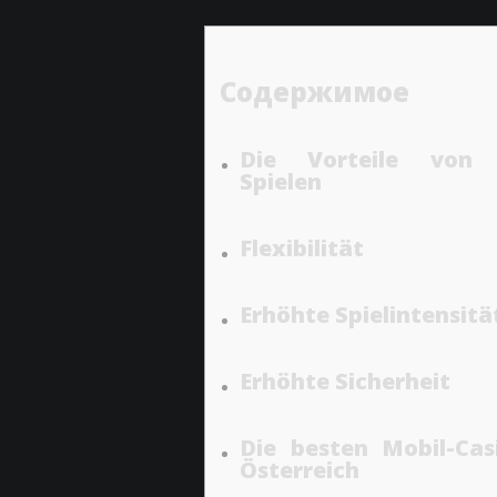
Содержимое
Die Vorteile von 
Spielen
Flexibilität
Erhöhte Spielintensitä
Erhöhte Sicherheit
Die besten Mobil-Cas
Österreich