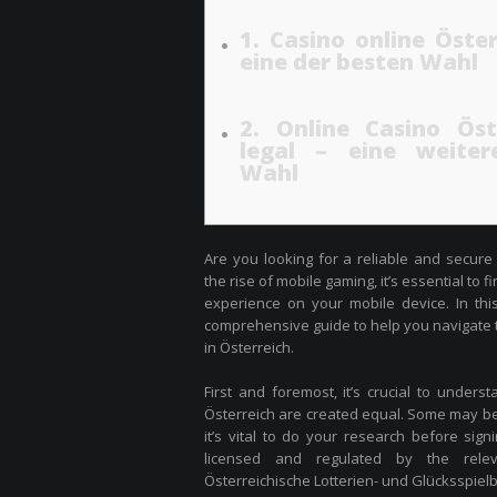
1. Casino online Öster
eine der besten Wahl
2. Online Casino Öst
legal – eine weiter
Wahl
Are you looking for a reliable and secure 
the rise of mobile gaming, it’s essential to 
experience on your mobile device. In this 
comprehensive guide to help you navigate t
in Österreich.
First and foremost, it’s crucial to underst
Österreich are created equal. Some may be
it’s vital to do your research before sign
licensed and regulated by the relev
Österreichische Lotterien- und Glücksspiel