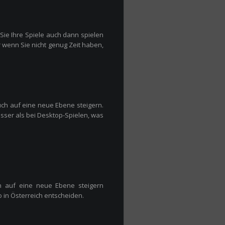
Sie Ihre Spiele auch dann spielen
 wenn Sie nicht genug Zeit haben,
uch auf eine neue Ebene steigern.
esser als bei Desktop-Spielen, was
ch auf eine neue Ebene steigern
o in Österreich entscheiden.