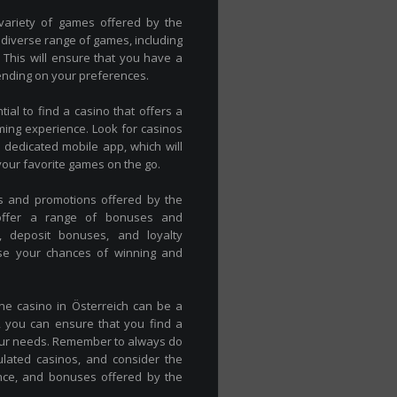
 variety of games offered by the
 diverse range of games, including
 This will ensure that you have a
ending on your preferences.
ial to find a casino that offers a
ming experience. Look for casinos
 dedicated mobile app, which will
your favorite games on the go.
ses and promotions offered by the
 offer a range of bonuses and
, deposit bonuses, and loyalty
se your chances of winning and
line casino in Österreich can be a
s, you can ensure that you find a
our needs. Remember to always do
ulated casinos, and consider the
nce, and bonuses offered by the