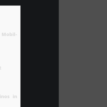
Mobil-
t
inos in