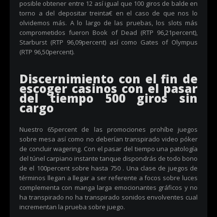
posible obtener entre 12 así­ igual que 100 giros de balde en
torno a del depositar treinta€ en el caso de que nos lo
olvidemos más. A lo largo de las pruebas, los slots más
comprometidos fueron Book of Dead (RTP 96,21percent),
Starburst (RTP 96,09percent) así­ como Gates of Olympus
(RTP 96,50percent).
Discernimiento con el fin de
escoger casinos con el pasar
del tiempo 500 giros sin
cargo
Nuestro 65percent de las promociones prohíbe juegos
sobre mesa así­ como no deberían transpirado video póker
de concluir wagering. Con el pasar del tiempo una patologí­a
del túnel carpiano instante tanque dispondrás de todo bono
de el 100percent sobre hasta 750 . Una clase de juegos de
términos llegan a llegar a ser referente a focos sobre luces
complementa con manga larga emocionantes gráficos y no
ha transpirado no ha transpirado sonidos envolventes cual
incrementan la prueba sobre juego.