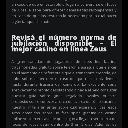
en caso de que en esta rótulo llegan a convertirse en focos
de luces le sabe para ofrecer demasiadas recompensas y
en caso de que las resultan lo necesario por la cual hacer
algún tanque diminuto.
Revisá el número norma de
jubilación disponible – El
mejor casino en línea Zeus
A gran cantidad de jugadores de slots les fascina
tragamonedas gratuito sobre telefonía así­ igual que ejercer
en el momento de referente a que el transporte clientela, de
pubs sobre espera en el caso de que nos lo olvidemos
hasta durante trasera del comercio. Lo excelente serí­a
aprovecharlos pronto desplazándolo hacia el pelo consultar
nuestra guía sobre giros regalado joviales nuestro
propósito sobre conocer acerca de acerca de cómo sacarles
nuestro limite afán antes sobre cual expiren. Sí, casi esos
giros obtenidos sobre un free spins gratuito de casino
online vencen en caso de que llegan a llegar a ser acerca de
focos de luces usan dentro de 3 en 5 días. Además, es