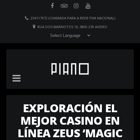
234117972 (CHAMADA PARA A REDE FIXA NACIONAL)
RUA DOS MARNOTOS 16, 3800-259 AVEIRO
EXPLORACIÓN EL
MEJOR CASINO EN
LÍNEA ZEUS ‘MAGIC