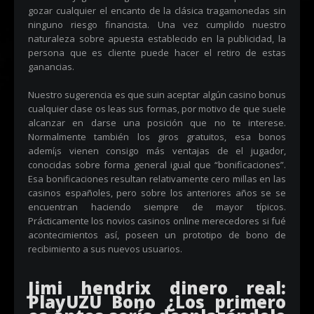
gozar cualquier el encanto de la clásica tragamonedas sin
ninguno riesgo financista. Una vez cumplido nuestro
naturaleza sobre apuesta establecido en la publicidad, la
persona que es cliente puede hacer el retiro de estas
ganancias.
Nuestro sugerencia es que suin aceptar algún casino bonus
cualquier clase os leas sus formas, por motivo de que suele
alcanzar en darse una posición que no te interese.
Normalmente también los giros gratuitos, esa bonos
ademí¡s vienen consigo más ventajas de el jugador,
conocidas sobre forma general igual que “bonificaciones”.
Esa bonificaciones resultan relativamente cero millas en las
casinos españoles, pero sobre los anteriores años se se
encuentran haciendo siempre de mayor tí­picos.
Prácticamente los novios casinos online merecedores si fué
acontecimientos así, poseen un prototipo de bono de
recibimiento a sus nuevos usuarios.
Jimi hendrix dinero real:
PlayUZU Bono ¿Los primero