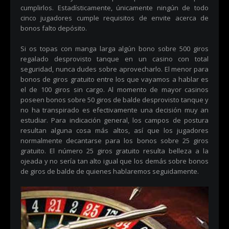
cumplirlos. Estadísticamente, únicamente ningún de todo
cinco jugadores cumple requisitos de envite acerca de
bonos falto depósito.
Si os topas con manga larga algún bono sobre 500 giros
regalado desprovisto tanque en un casino con total
seguridad, nunca dudes sobre aprovecharlo. El menor para
bonos de giros gratuito entre los que vayamos a hablar es
el de 100 giros sin cargo. Al momento de mayor casinos
poseen bonos sobre 50 giros de balde desprovisto tanque y
no ha transpirado es efectivamente una decisión muy an
estudiar. Para indicación general, los campos de postura
resultan alguna cosa más altos, así que los jugadores
normalmente decantarse para los bonos sobre 25 giros
gratuito. El número 25 giros gratuito resulta belleza a la
ojeada y no serí­a tan alto igual que los demás sobre bonos
de giros de balde de quienes hablaremos seguidamente.