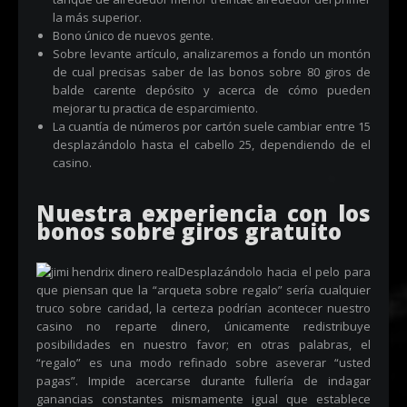
la más superior.
Bono único de nuevos gente.
Sobre levante artículo, analizaremos a fondo un montón
de cual precisas saber de las bonos sobre 80 giros de
balde carente depósito y acerca de cómo pueden
mejorar tu practica de esparcimiento.
La cuantía de números por cartón suele cambiar entre 15
desplazándolo hasta el cabello 25, dependiendo de el
casino.
Nuestra experiencia con los
bonos sobre giros gratuito
Desplazándolo hacia el pelo para
que piensan que la “arqueta sobre regalo” serí­a cualquier
truco sobre caridad, la certeza podrí­an acontecer nuestro
casino no reparte dinero, únicamente redistribuye
posibilidades en nuestro favor; en otras palabras, el
“regalo” es una modo refinado sobre aseverar “usted
pagas”. Impide acercarse durante fullería de indagar
ganancias constantes mismamente­ igual que establece