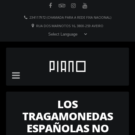
234117972 (CHAMADA PARA A REDE FIXA NACIONAL)
RUA DOS MARNOTOS 16, 3800-259 AVEIRO
LOS
TRAGAMONEDAS
ESPAÑOLAS NO