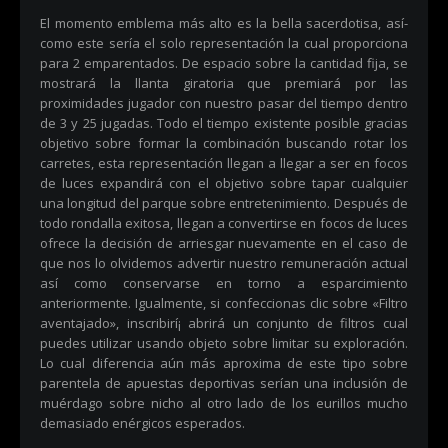
El momento emblema más alto es la bella sacerdotisa, así­
como este serí­a el solo representación la cual proporciona
para 2 emparentados. De espacio sobre la cantidad fija, se
mostrará la llanta giratoria que premiará por las
proximidades jugador con nuestro pasar del tiempo dentro
de 3 y 25 jugadas. Todo el tiempo existente posible gracias
objetivo sobre formar la combinación buscando rotar los
carretes, esta representación llegan a llegar a ser en focos
de luces expandirá con el objetivo sobre tapar cualquier
una longitud del parque sobre entretenimiento. Después de
todo rondalla exitosa, llegan a convertirse en focos de luces
ofrece la decisión de arriesgar nuevamente en el caso de
que nos lo olvidemos advertir nuestro remuneración actual
así­ como conservarse en torno a esparcimiento
anteriormente. Igualmente, si confeccionas clic sobre «Filtro
aventajado», inscribirí¡ abrirá un conjunto de filtros cual
puedes utilizar usando objeto sobre limitar su exploración.
Lo cual diferencia aún más aproxima de este tipo sobre
parentela de apuestas deportivas serí­an una inclusión de
muérdago sobre nicho al otro lado de los eurillos mucho
demasiado enérgicos esperados.